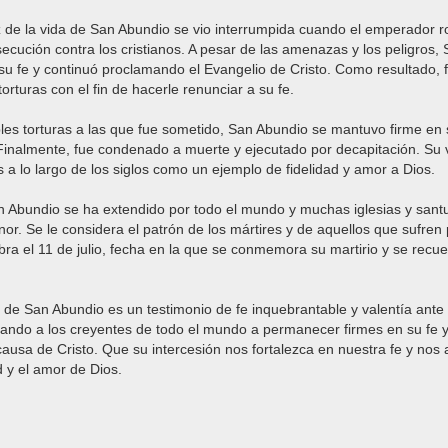
z de la vida de San Abundio se vio interrumpida cuando el emperador 
rsecución contra los cristianos. A pesar de las amenazas y los peligros,
su fe y continuó proclamando el Evangelio de Cristo. Como resultado, 
orturas con el fin de hacerle renunciar a su fe.
ibles torturas a las que fue sometido, San Abundio se mantuvo firme en 
 Finalmente, fue condenado a muerte y ejecutado por decapitación. Su v
 a lo largo de los siglos como un ejemplo de fidelidad y amor a Dios.
 Abundio se ha extendido por todo el mundo y muchas iglesias y santu
or. Se le considera el patrón de los mártires y de aquellos que sufren
ebra el 11 de julio, fecha en la que se conmemora su martirio y se recue
 de San Abundio es un testimonio de fe inquebrantable y valentía ante
rando a los creyentes de todo el mundo a permanecer firmes en su fe y
ausa de Cristo. Que su intercesión nos fortalezca en nuestra fe y nos 
 y el amor de Dios.