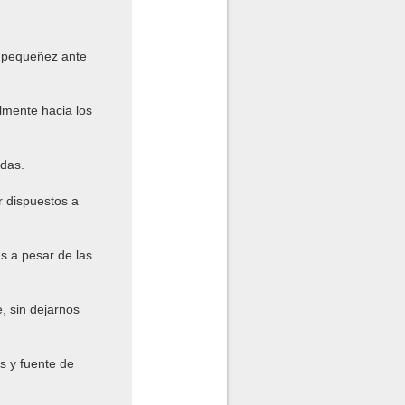
a pequeñez ante
lmente hacia los
idas.
r dispuestos a
as a pesar de las
, sin dejarnos
s y fuente de