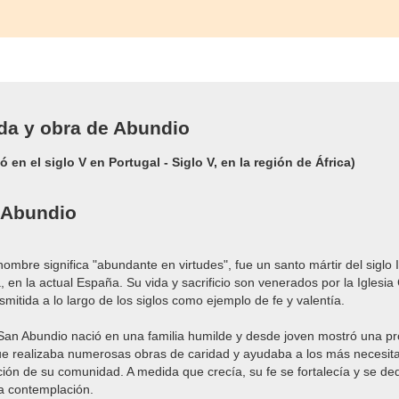
ida y obra de Abundio
 en el siglo V en Portugal - Siglo V, en la región de África)
 Abundio
mbre significa "abundante en virtudes", fue un santo mártir del siglo I
 en la actual España. Su vida y sacrificio son venerados por la Iglesia 
nsmitida a lo largo de los siglos como ejemplo de fe y valentía.
 San Abundio nació en una familia humilde y desde joven mostró una p
ue realizaba numerosas obras de caridad y ayudaba a los más necesitad
ción de su comunidad. A medida que crecía, su fe se fortalecía y se d
la contemplación.