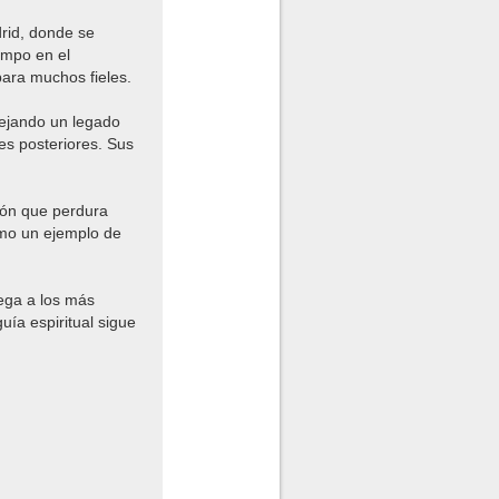
rid, donde se
empo en el
para muchos fieles.
dejando un legado
es posteriores. Sus
ión que perdura
omo un ejemplo de
ega a los más
uía espiritual sigue