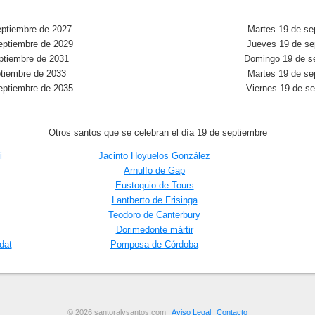
ptiembre de 2027
Martes 19 de se
eptiembre de 2029
Jueves 19 de se
ptiembre de 2031
Domingo 19 de s
tiembre de 2033
Martes 19 de se
eptiembre de 2035
Viernes 19 de s
Otros santos que se celebran el día 19 de septiembre
i
Jacinto Hoyuelos González
Arnulfo de Gap
Eustoquio de Tours
Lantberto de Frisinga
Teodoro de Canterbury
Dorimedonte mártir
dat
Pomposa de Córdoba
© 2026 santoralysantos.com
Aviso Legal
Contacto