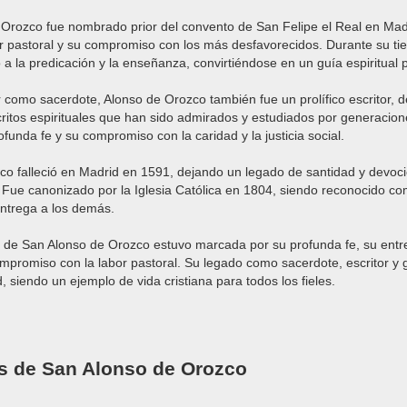
 Orozco fue nombrado prior del convento de San Felipe el Real en Mad
r pastoral y su compromiso con los más desfavorecidos. Durante su ti
 a la predicación y la enseñanza, convirtiéndose en un guía espiritual 
como sacerdote, Alonso de Orozco también fue un prolífico escritor, 
itos espirituales que han sido admirados y estudiados por generacion
ofunda fe y su compromiso con la caridad y la justicia social.
co falleció en Madrid en 1591, dejando un legado de santidad y devoc
. Fue canonizado por la Iglesia Católica en 1804, siendo reconocido c
entrega a los demás.
a de San Alonso de Orozco estuvo marcada por su profunda fe, su entr
mpromiso con la labor pastoral. Su legado como sacerdote, escritor y g
d, siendo un ejemplo de vida cristiana para todos los fieles.
s de San Alonso de Orozco