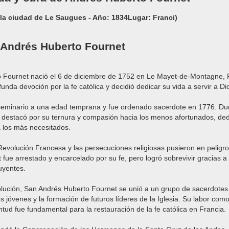
 la ciudad de Le Saugues - Año: 1834Lugar: Franci)
 Andrés Huberto Fournet
 Fournet nació el 6 de diciembre de 1752 en Le Mayet-de-Montagne, 
funda devoción por la fe católica y decidió dedicar su vida a servir a D
 seminario a una edad temprana y fue ordenado sacerdote en 1776. Du
 destacó por su ternura y compasión hacia los menos afortunados, de
 los más necesitados.
 Revolución Francesa y las persecuciones religiosas pusieron en peligr
 fue arrestado y encarcelado por su fe, pero logró sobrevivir gracias a
uyentes.
lución, San Andrés Huberto Fournet se unió a un grupo de sacerdote
os jóvenes y la formación de futuros líderes de la Iglesia. Su labor co
ntud fue fundamental para la restauración de la fe católica en Francia.