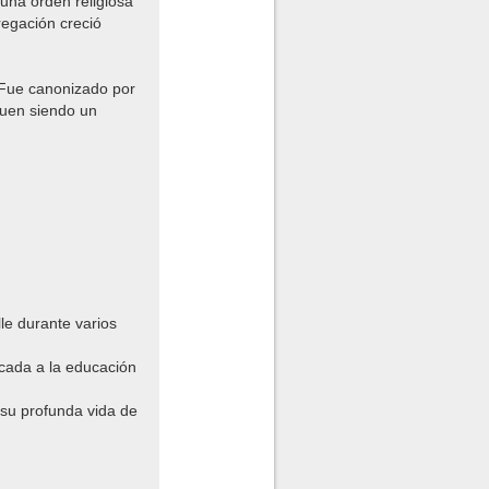
una orden religiosa
regación creció
 Fue canonizado por
guen siendo un
le durante varios
cada a la educación
 su profunda vida de