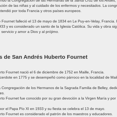
ndó la Congregación de las Hermanas de la Santa Cruz de los Andes, 
ción de las niñas y al cuidado de los enfermos y necesitados. La cong
tendió por toda Francia y otros países europeos.
 Fournet falleció el 13 de mayo de 1834 en Le Puy-en-Velay, Francia.
933 y es considerado un santo de la Iglesia Católica. Su vida y obra si
servicio y amor a Dios y al prójimo.
s de San Andrés Huberto Fournet
to Fournet nació el 6 de diciembre de 1752 en Maille, Francia.
cerdote en 1775 y se desempeñó como párroco en la localidad de Mail
a Congregación de los Hermanos de la Sagrada Familia de Belley, dedi
es.
to Fournet fue conocido por su gran devoción a la Virgen María y por
or el Papa Pío XI en 1933 y su fiesta se celebra el 13 de mayo.
rto Fournet es considerado el patrón de los maestros y educadores.