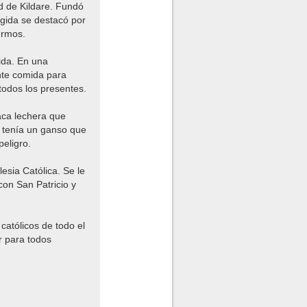
ad de Kildare. Fundó
ígida se destacó por
ermos.
ida. En una
ente comida para
todos los presentes.
aca lechera que
 tenía un ganso que
peligro.
lesia Católica. Se le
con San Patricio y
católicos de todo el
r para todos