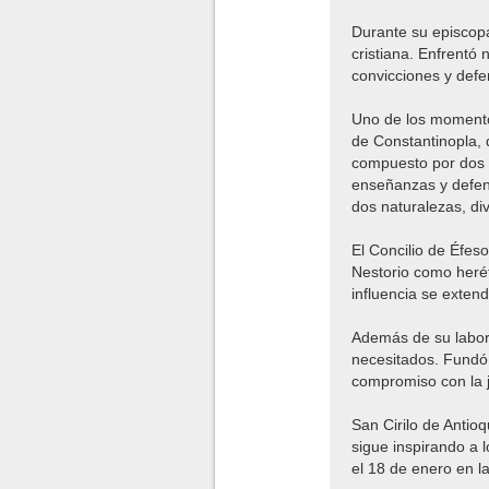
Durante su episcopa
cristiana. Enfrentó
convicciones y defen
Uno de los momentos
de Constantinopla, 
compuesto por dos p
enseñanzas y defend
dos naturalezas, di
El Concilio de Éfes
Nestorio como herét
influencia se extend
Además de su labor 
necesitados. Fundó 
compromiso con la j
San Cirilo de Antio
sigue inspirando a l
el 18 de enero en la