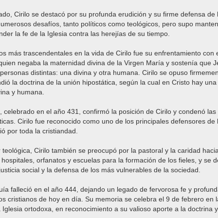
do, Cirilo se destacó por su profunda erudición y su firme defensa de 
 numerosos desafíos, tanto políticos como teológicos, pero supo mante
der la fe de la Iglesia contra las herejías de su tiempo.
 más trascendentales en la vida de Cirilo fue su enfrentamiento con e
quien negaba la maternidad divina de la Virgen María y sostenía que J
ersonas distintas: una divina y otra humana. Cirilo se opuso firmemen
ió la doctrina de la unión hipostática, según la cual en Cristo hay un
vina y humana.
o, celebrado en el año 431, confirmó la posición de Cirilo y condenó l
icas. Cirilo fue reconocido como uno de los principales defensores de 
ió por toda la cristiandad.
teológica, Cirilo también se preocupó por la pastoral y la caridad haci
hospitales, orfanatos y escuelas para la formación de los fieles, y se 
usticia social y la defensa de los más vulnerables de la sociedad.
quía falleció en el año 444, dejando un legado de fervorosa fe y profun
os cristianos de hoy en día. Su memoria se celebra el 9 de febrero en la
 Iglesia ortodoxa, en reconocimiento a su valioso aporte a la doctrina y 