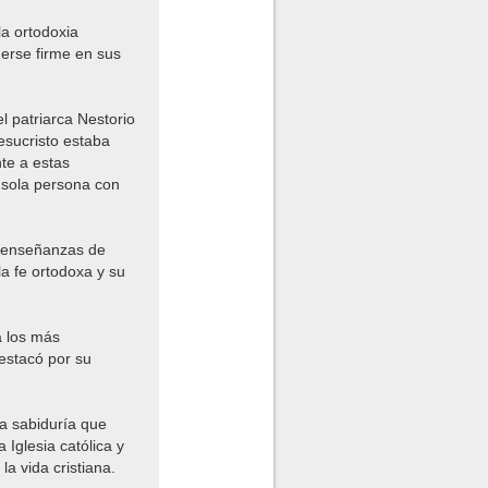
la ortodoxia
nerse firme en sus
l patriarca Nestorio
esucristo estaba
te a estas
a sola persona con
as enseñanzas de
la fe ortodoxa y su
a los más
destacó por su
da sabiduría que
 Iglesia católica y
la vida cristiana.