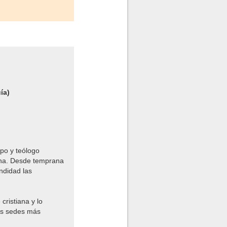
ía)
spo y teólogo
tiana. Desde temprana
undidad las
 cristiana y lo
las sedes más