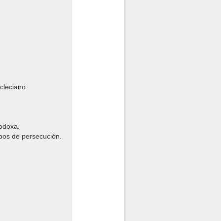
cleciano.
.
todoxa.
mpos de persecución.