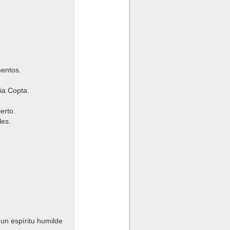
mentos.
sia Copta.
erto.
les.
un espíritu humilde