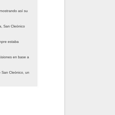
emostrando así su
da, San Cleónico
empre estaba
cisiones en base a
e San Cleónico, un