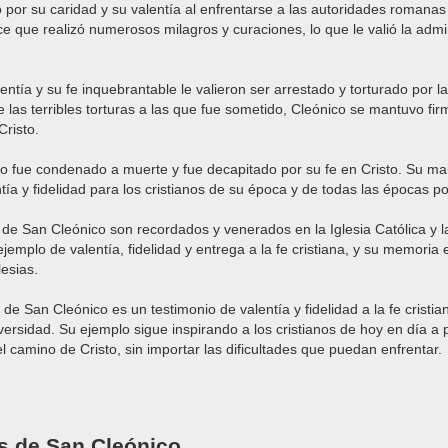
 por su caridad y su valentía al enfrentarse a las autoridades romana
ice que realizó numerosos milagros y curaciones, lo que le valió la admi
ntía y su fe inquebrantable le valieron ser arrestado y torturado por l
 las terribles torturas a las que fue sometido, Cleónico se mantuvo fir
Cristo.
o fue condenado a muerte y fue decapitado por su fe en Cristo. Su mart
ía y fidelidad para los cristianos de su época y de todas las épocas po
o de San Cleónico son recordados y venerados en la Iglesia Católica y l
jemplo de valentía, fidelidad y entrega a la fe cristiana, y su memoria 
lesias.
de San Cleónico es un testimonio de valentía y fidelidad a la fe cristi
versidad. Su ejemplo sigue inspirando a los cristianos de hoy en día a
el camino de Cristo, sin importar las dificultades que puedan enfrentar.
s de San Cleónico