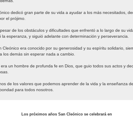
s demás.
ónico dedicó gran parte de su vida a ayudar a los más necesitados, d
r el prójimo.
pesar de los obstáculos y dificultades que enfrentó a lo largo de su vi
ni la esperanza, y siguió adelante con determinación y perseverancia.
 Cleónico era conocido por su generosidad y su espíritu solidario, si
 a los demás sin esperar nada a cambio.
 era un hombre de profunda fe en Dios, que guio todos sus actos y de
osas.
nos de los valores que podemos aprender de la vida y la enseñanza d
 bondad para todos nosotros.
Los próximos años San Cleónico se celebrará en