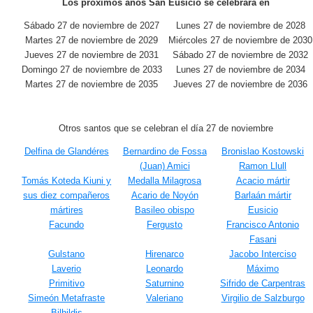
Los próximos años San Eusicio se celebrará en
Sábado 27 de noviembre de 2027
Lunes 27 de noviembre de 2028
Martes 27 de noviembre de 2029
Miércoles 27 de noviembre de 2030
Jueves 27 de noviembre de 2031
Sábado 27 de noviembre de 2032
Domingo 27 de noviembre de 2033
Lunes 27 de noviembre de 2034
Martes 27 de noviembre de 2035
Jueves 27 de noviembre de 2036
Otros santos que se celebran el día 27 de noviembre
Delfina de Glandéres
Bernardino de Fossa
Bronislao Kostowski
(Juan) Amici
Ramon Llull
Tomás Koteda Kiuni y
Medalla Milagrosa
Acacio mártir
sus diez compañeros
Acario de Noyón
Barlaán mártir
mártires
Basileo obispo
Eusicio
Facundo
Fergusto
Francisco Antonio
Fasani
Gulstano
Hirenarco
Jacobo Interciso
Laverio
Leonardo
Máximo
Primitivo
Saturnino
Sifrido de Carpentras
Simeón Metafraste
Valeriano
Virgilio de Salzburgo
Bilhildis