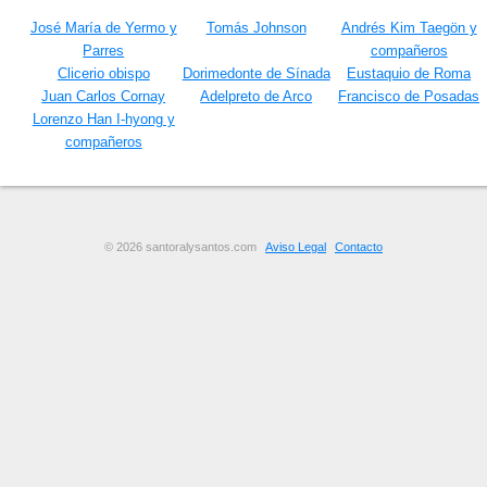
José María de Yermo y
Tomás Johnson
Andrés Kim Taegön y
Parres
compañeros
Clicerio obispo
Dorimedonte de Sínada
Eustaquio de Roma
Juan Carlos Cornay
Adelpreto de Arco
Francisco de Posadas
Lorenzo Han I-hyong y
compañeros
© 2026 santoralysantos.com
Aviso Legal
Contacto