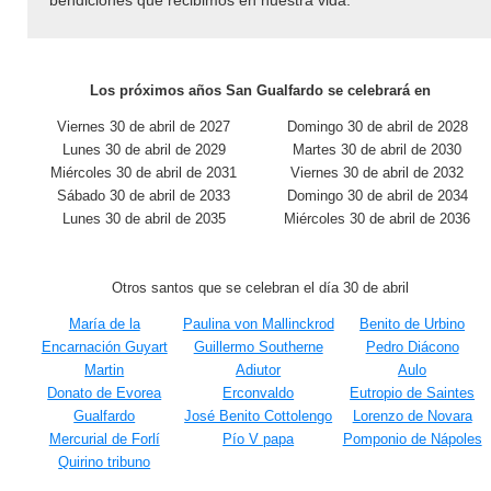
bendiciones que recibimos en nuestra vida.
Los próximos años San Gualfardo se celebrará en
Viernes 30 de abril de 2027
Domingo 30 de abril de 2028
Lunes 30 de abril de 2029
Martes 30 de abril de 2030
Miércoles 30 de abril de 2031
Viernes 30 de abril de 2032
Sábado 30 de abril de 2033
Domingo 30 de abril de 2034
Lunes 30 de abril de 2035
Miércoles 30 de abril de 2036
Otros santos que se celebran el día 30 de abril
María de la
Paulina von Mallinckrod
Benito de Urbino
Encarnación Guyart
Guillermo Southerne
Pedro Diácono
Martin
Adiutor
Aulo
Donato de Evorea
Erconvaldo
Eutropio de Saintes
Gualfardo
José Benito Cottolengo
Lorenzo de Novara
Mercurial de Forlí
Pío V papa
Pomponio de Nápoles
Quirino tribuno