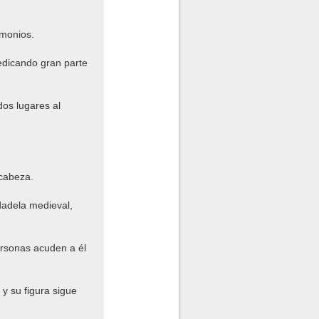
emonios.
edicando gran parte
dos lugares al
 cabeza.
dadela medieval,
ersonas acuden a él
 y su figura sigue