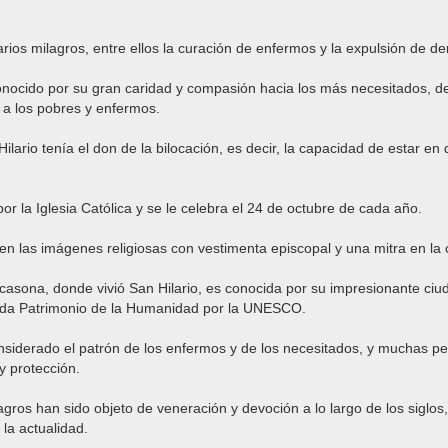
arios milagros, entre ellos la curación de enfermos y la expulsión de d
conocido por su gran caridad y compasión hacia los más necesitados, d
 a los pobres y enfermos.
ilario tenía el don de la bilocación, es decir, la capacidad de estar en 
r la Iglesia Católica y se le celebra el 24 de octubre de cada año.
 en las imágenes religiosas con vestimenta episcopal y una mitra en la
casona, donde vivió San Hilario, es conocida por su impresionante ciu
ada Patrimonio de la Humanidad por la UNESCO.
onsiderado el patrón de los enfermos y de los necesitados, y muchas p
y protección.
agros han sido objeto de veneración y devoción a lo largo de los siglos,
la actualidad.