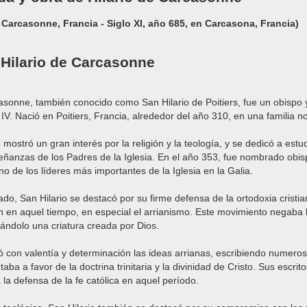
n Carcasonne, Francia - Siglo XI, año 685, en Carcasona, Francia)
 Hilario de Carcasonne
asonne, también conocido como San Hilario de Poitiers, fue un obispo 
o IV. Nació en Poitiers, Francia, alrededor del año 310, en una familia no
 mostró un gran interés por la religión y la teología, y se dedicó a est
señanzas de los Padres de la Iglesia. En el año 353, fue nombrado obisp
o de los líderes más importantes de la Iglesia en la Galia.
do, San Hilario se destacó por su firme defensa de la ortodoxia cristian
n en aquel tiempo, en especial el arrianismo. Este movimiento negaba l
rándolo una criatura creada por Dios.
ó con valentía y determinación las ideas arrianas, escribiendo numero
ba a favor de la doctrina trinitaria y la divinidad de Cristo. Sus escrit
la defensa de la fe católica en aquel período.