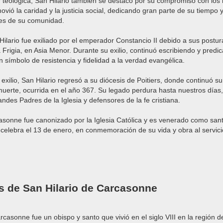
 teológica, San Hilario también se destacó por su compromiso con los
ovió la caridad y la justicia social, dedicando gran parte de su tiempo
les de su comunidad.
Hilario fue exiliado por el emperador Constancio II debido a sus postur
Frigia, en Asia Menor. Durante su exilio, continuó escribiendo y predica
 símbolo de resistencia y fidelidad a la verdad evangélica.
exilio, San Hilario regresó a su diócesis de Poitiers, donde continuó su
muerte, ocurrida en el año 367. Su legado perdura hasta nuestros días
ndes Padres de la Iglesia y defensores de la fe cristiana.
asonne fue canonizado por la Iglesia Católica y es venerado como sant
se celebra el 13 de enero, en conmemoración de su vida y obra al servic
s de San Hilario de Carcasonne
arcasonne fue un obispo y santo que vivió en el siglo VIII en la región