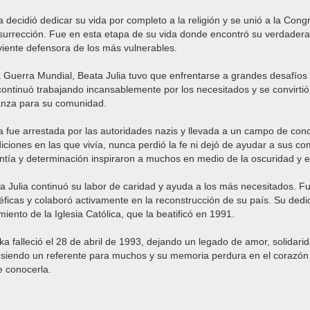
 decidió dedicar su vida por completo a la religión y se unió a la Cong
urrección. Fue en esta etapa de su vida donde encontró su verdadera
rviente defensora de los más vulnerables.
Guerra Mundial, Beata Julia tuvo que enfrentarse a grandes desafíos y
, continuó trabajando incansablemente por los necesitados y se convirti
ranza para su comunidad.
a fue arrestada por las autoridades nazis y llevada a un campo de conc
ndiciones en las que vivía, nunca perdió la fe ni dejó de ayudar a sus 
entía y determinación inspiraron a muchos en medio de la oscuridad y el
ta Julia continuó su labor de caridad y ayuda a los más necesitados. F
ficas y colaboró activamente en la reconstrucción de su país. Su dedic
miento de la Iglesia Católica, que la beatificó en 1991.
a falleció el 28 de abril de 1993, dejando un legado de amor, solidarida
e siendo un referente para muchos y su memoria perdura en el corazón
e conocerla.