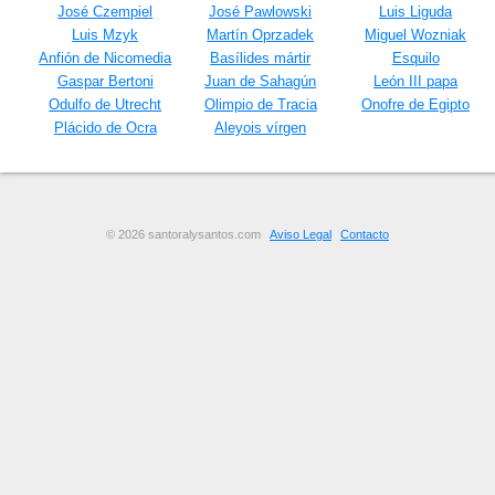
José Czempiel
José Pawlowski
Luis Liguda
Luis Mzyk
Martín Oprzadek
Miguel Wozniak
Anfión de Nicomedia
Basílides mártir
Esquilo
Gaspar Bertoni
Juan de Sahagún
León III papa
Odulfo de Utrecht
Olimpio de Tracia
Onofre de Egipto
Plácido de Ocra
Aleyois vírgen
© 2026 santoralysantos.com
Aviso Legal
Contacto