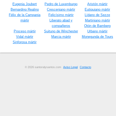
Eugenia Joubert
Pedro de Luxemburgo
Aristón mártir
Bernardino Realino
Cresceniano mártir
Eutiquiano mártir
Félix de la Campania
Felicísimo mártir
Lídano de Sezze
mártir
Liberato abad y
Martiniano mártir
compañeros
Otón de Bamberg
Proceso mártir
Suituno de Winchester
Urbano mártir
Vidal mártir
Marcia mártir
Monegunda de Tours
Sinforosa mártir
© 2026 santoralysantos.com
Aviso Legal
Contacto