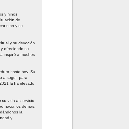
os y niños
ituación de
carisma y su
itual y su devoción
 y ofreciendo su
ga inspiró a muchos
rdura hasta hoy. Su
o a seguir para
 2021 la ha elevado
su vida al servicio
ad hacia los demás.
rdándonos la
ondad y