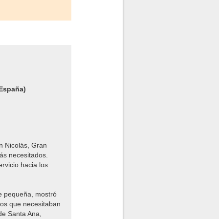
 España)
n Nicolás, Gran
más necesitados.
rvicio hacia los
de pequeña, mostró
los que necesitaban
 de Santa Ana,