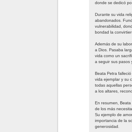
donde se dedicó por
Durante su vida rel
abandonados. Fundó
vulnerabilidad, don
bondad la convirtie
Además de su labor 
a Dios. Pasaba larg
vida como un sacrif
a seguir sus pasos 
Beata Petra falleci
vida ejemplar y su 
todas aquellas pers
a los altares, reco
En resumen, Beata P
de los más necesit
Su ejemplo de amor
importancia de la 
generosidad.