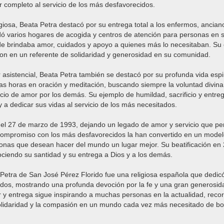
 completo al servicio de los más desfavorecidos.
igiosa, Beata Petra destacó por su entrega total a los enfermos, ancian
 varios hogares de acogida y centros de atención para personas en s
de brindaba amor, cuidados y apoyo a quienes más lo necesitaban. Su 
ron en un referente de solidaridad y generosidad en su comunidad.
asistencial, Beata Petra también se destacó por su profunda vida espir
as horas en oración y meditación, buscando siempre la voluntad divina
icio de amor por los demás. Su ejemplo de humildad, sacrificio y entre
y a dedicar sus vidas al servicio de los más necesitados.
ó el 27 de marzo de 1993, dejando un legado de amor y servicio que pe
compromiso con los más desfavorecidos la han convertido en un model
onas que desean hacer del mundo un lugar mejor. Su beatificación en
nociendo su santidad y su entrega a Dios y a los demás.
etra de San José Pérez Florido fue una religiosa española que dedicó 
ados, mostrando una profunda devoción por la fe y una gran generosid
 y entrega sigue inspirando a muchas personas en la actualidad, reco
solidaridad y la compasión en un mundo cada vez más necesitado de b