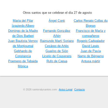
Otros santos que se celebran el día 27 de agosto
María del Pilar
Ángel Conti
Carlos Renato Collas du
Izquierdo Albero
Bignon
Domingo de la Madre
Fernando González
Francisco de María y
de Dios Barberi
Añón
compañeros
Juan Bautista Vernoy
Raimundo Martí Soriano
Rogerio Cadwalador
de Montjournal
Cesáreo de Arlés
David Lewis
Gebhardo de
Guarino de Sión
Juan de Pavía
Constancia
Licerio de Couserans
Narno de Bérgamo
Poemeno de Tebaida
Rufo de Capua
Antusa mártir
Mónica
© 2026 santoralysantos.com
Aviso Legal
Contacto