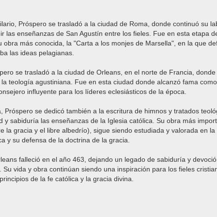
ilario, Próspero se trasladó a la ciudad de Roma, donde continuó su l
dir las enseñanzas de San Agustín entre los fieles. Fue en esta etapa 
u obra más conocida, la "Carta a los monjes de Marsella", en la que def
aba las ideas pelagianas.
pero se trasladó a la ciudad de Orleans, en el norte de Francia, donde
e la teología agustiniana. Fue en esta ciudad donde alcanzó fama como 
onsejero influyente para los líderes eclesiásticos de la época.
a, Próspero se dedicó también a la escritura de himnos y tratados teoló
d y sabiduría las enseñanzas de la Iglesia católica. Su obra más import
bre la gracia y el libre albedrío), sigue siendo estudiada y valorada en l
a y su defensa de la doctrina de la gracia.
eans falleció en el año 463, dejando un legado de sabiduría y devoci
 Su vida y obra continúan siendo una inspiración para los fieles cristi
incipios de la fe católica y la gracia divina.