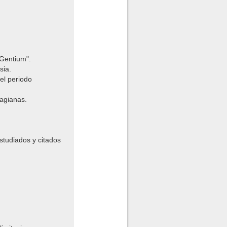
 Gentium".
sia.
el periodo
lagianas.
studiados y citados