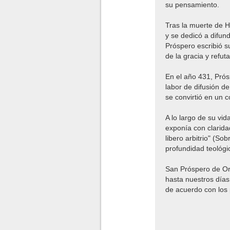
su pensamiento.
Tras la muerte de H
y se dedicó a difun
Próspero escribió s
de la gracia y refut
En el año 431, Prós
labor de difusión d
se convirtió en un c
A lo largo de su vid
exponía con clarida
libero arbitrio" (So
profundidad teológic
San Próspero de Orl
hasta nuestros días.
de acuerdo con los pr