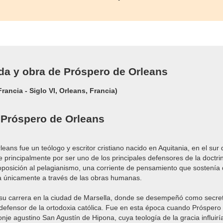
ida y obra de Próspero de Orleans
Francia - Siglo VI, Orleans, Francia)
 Próspero de Orleans
ans fue un teólogo y escritor cristiano nacido en Aquitania, en el sur 
e principalmente por ser uno de los principales defensores de la doctrin
n oposición al pelagianismo, una corriente de pensamiento que sostenía 
a únicamente a través de las obras humanas.
u carrera en la ciudad de Marsella, donde se desempeñó como secret
e defensor de la ortodoxia católica. Fue en esta época cuando Próspero
onje agustino San Agustín de Hipona, cuya teología de la gracia influi