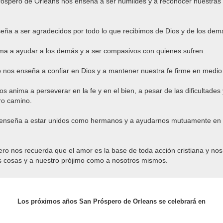
óspero de Orleans nos enseña a ser humildes y a reconocer nuestras l
seña a ser agradecidos por todo lo que recibimos de Dios y de los dem
ima a ayudar a los demás y a ser compasivos con quienes sufren.
 nos enseña a confiar en Dios y a mantener nuestra fe firme en medio d
s anima a perseverar en la fe y en el bien, a pesar de las dificultades
ro camino.
s enseña a estar unidos como hermanos y a ayudarnos mutuamente e
ro nos recuerda que el amor es la base de toda acción cristiana y no
s cosas y a nuestro prójimo como a nosotros mismos.
Los próximos años San Próspero de Orleans se celebrará en