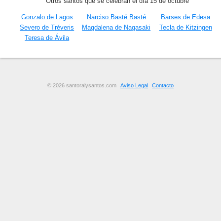
Otros santos que se celebran el día 15 de octubre
Gonzalo de Lagos
Narciso Basté Basté
Barses de Edesa
Severo de Tréveris
Magdalena de Nagasaki
Tecla de Kitzingen
Teresa de Ávila
© 2026 santoralysantos.com
Aviso Legal
Contacto