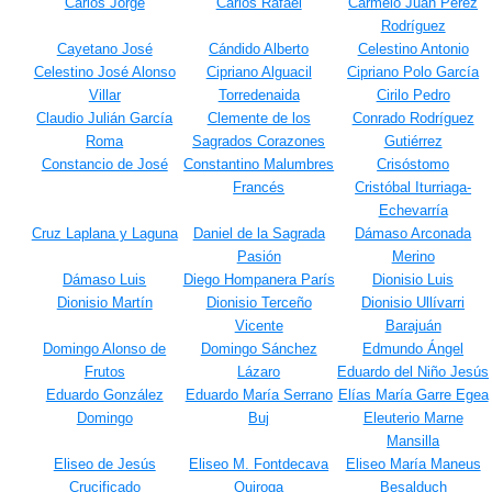
Carlos Jorge
Carlos Rafael
Carmelo Juan Pérez
Rodríguez
Cayetano José
Cándido Alberto
Celestino Antonio
Celestino José Alonso
Cipriano Alguacil
Cipriano Polo García
Villar
Torredenaida
Cirilo Pedro
Claudio Julián García
Clemente de los
Conrado Rodríguez
Roma
Sagrados Corazones
Gutiérrez
Constancio de José
Constantino Malumbres
Crisóstomo
Francés
Cristóbal Iturriaga-
Echevarría
Cruz Laplana y Laguna
Daniel de la Sagrada
Dámaso Arconada
Pasión
Merino
Dámaso Luis
Diego Hompanera París
Dionisio Luis
Dionisio Martín
Dionisio Terceño
Dionisio Ullívarri
Vicente
Barajuán
Domingo Alonso de
Domingo Sánchez
Edmundo Ángel
Frutos
Lázaro
Eduardo del Niño Jesús
Eduardo González
Eduardo María Serrano
Elías María Garre Egea
Domingo
Buj
Eleuterio Marne
Mansilla
Eliseo de Jesús
Eliseo M. Fontdecava
Eliseo María Maneus
Crucificado
Quiroga
Besalduch