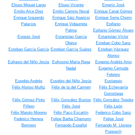
Eliseo Miguel Largo
Eliseo Vicente
Emerío José
Emilio Arce Díez
Emilio Camino Noval
Enrique Canal Gómez
Enrique Izquierdo
Enrique Sáiz Aparicio
Enrique Serra Chorro
Palacios
Enrique Vidaurreta
Epifanio
Palma
Epifanio Gómez Álvaro
Esiquio José
Estanislao García
Estanislao Víctor
Obeso
Esteban Cobo Sanz
Esteban García García
Esteban García Suárez
Esteban Vázquez
Alonso
Eufrasio del Niño Jesús
Eufrosino María Raga
Eugenio Andrés Amo
Nadal
Eugenio Cernuda
Febrero
Eusebio Andrés
Eusebio del Niño Jesús
Eustaquio
Félix Alonso Muñiz
Félix de la del Carmen
Félix Echevarría
Gorostiaga
Félix Gómez-Pinto
Félix González Bustos
Félix González Tejedor
Piñero
Félix José
Félix León
Félix Maroto Moreno
Félix Paco Escartín
Federico Cobo Sanz
Federico Herrera
Felipe Barba Chamorro
Felipe José
Bermejo
Fernando Español
Fernando M. Llovera
Puigsech