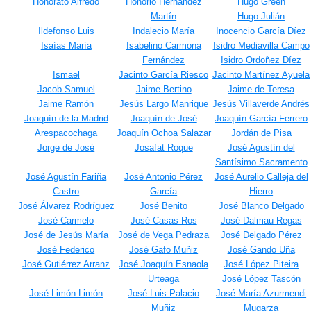
Honorato Alfredo
Honorio Hernández
Hugo Green
Martín
Hugo Julián
Ildefonso Luis
Indalecio María
Inocencio García Díez
Isaías María
Isabelino Carmona
Isidro Mediavilla Campo
Fernández
Isidro Ordoñez Díez
Ismael
Jacinto García Riesco
Jacinto Martínez Ayuela
Jacob Samuel
Jaime Bertino
Jaime de Teresa
Jaime Ramón
Jesús Largo Manrique
Jesús Villaverde Andrés
Joaquín de la Madrid
Joaquín de José
Joaquín García Ferrero
Arespacochaga
Joaquín Ochoa Salazar
Jordán de Pisa
Jorge de José
Josafat Roque
José Agustín del
Santísimo Sacramento
José Agustín Fariña
José Antonio Pérez
José Aurelio Calleja del
Castro
García
Hierro
José Álvarez Rodríguez
José Benito
José Blanco Delgado
José Carmelo
José Casas Ros
José Dalmau Regas
José de Jesús María
José de Vega Pedraza
José Delgado Pérez
José Federico
José Gafo Muñiz
José Gando Uña
José Gutiérrez Arranz
José Joaquín Esnaola
José López Piteira
Urteaga
José López Tascón
José Limón Limón
José Luis Palacio
José María Azurmendi
Muñiz
Mugarza