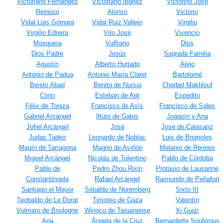
Victoriano Fernández
Victoriano Ibáñez
Victorino José
Reinoso
Alonso
Victorio
Vidal Luis Gómara
Vidal Ruiz Vallejo
Virgilio
Virgilio Edreira
Vito José
Vivencio
Mosquera
Vulfrano
Dios
Dios Padre
Jesús
Sagrada Familia
Agustín
Alberto Hurtado
Alejo
Antonio de Padua
Antonio María Claret
Bartolomé
Benito Abad
Benito de Nursia
Charbel Makhlouf
Cono
Esteban de Apt
Expedito
Félix de Toniza
Francisco de Asís
Francisco de Sales
Gabriel Arcángel
Iltuto de Gales
Joaquín y Ana
Jofiel Arcángel
José
José de Calasanz
Judas Tadeo
Leonardo de Noblac
Luis de Brignoles
Magín de Tarragona
Magno de Aviñón
Melanio de Rennes
Miguel Arcángel
Nicolás de Tolentino
Pablo de Córdoba
Pablo de
Pedro Zhou Rixin
Protasio de Lausanne
Constantinopla
Rafael Arcángel
Raimundo de Peñafort
Santiago el Mayor
Sebaldo de Nüremberg
Sixto III
Teobaldo de Le Dorat
Timoteo de Gaza
Valentín
Vulmaro de Boulogne
Winoco de Taruanense
Xi Guizi
Ana
Ángela de la Cruz
Bernardette Soubirous