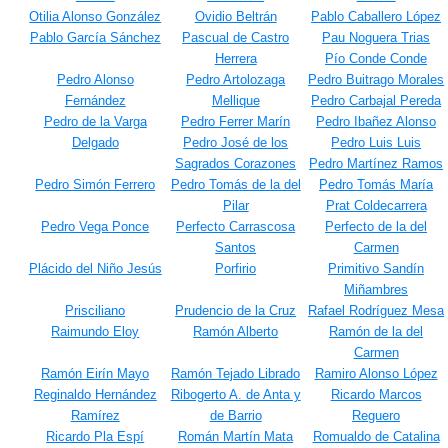
Otilia Alonso González
Ovidio Beltrán
Pablo Caballero López
Pablo García Sánchez
Pascual de Castro
Pau Noguera Trias
Herrera
Pío Conde Conde
Pedro Alonso
Pedro Artolozaga
Pedro Buitrago Morales
Fernández
Mellique
Pedro Carbajal Pereda
Pedro de la Varga
Pedro Ferrer Marín
Pedro Ibañez Alonso
Delgado
Pedro José de los
Pedro Luis Luis
Sagrados Corazones
Pedro Martínez Ramos
Pedro Simón Ferrero
Pedro Tomás de la del
Pedro Tomás María
Pilar
Prat Coldecarrera
Pedro Vega Ponce
Perfecto Carrascosa
Perfecto de la del
Santos
Carmen
Plácido del Niño Jesús
Porfirio
Primitivo Sandín
Miñambres
Prisciliano
Prudencio de la Cruz
Rafael Rodríguez Mesa
Raimundo Eloy
Ramón Alberto
Ramón de la del
Carmen
Ramón Eirín Mayo
Ramón Tejado Librado
Ramiro Alonso López
Reginaldo Hernández
Ribogerto A. de Anta y
Ricardo Marcos
Ramírez
de Barrio
Reguero
Ricardo Pla Espí
Román Martín Mata
Romualdo de Catalina