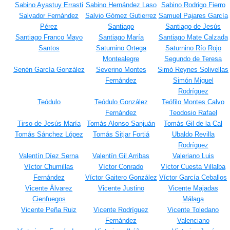
Sabino Ayastuy Errasti
Sabino Hernández Laso
Sabino Rodrigo Fierro
Salvador Fernández
Salvio Gómez Gutierrez
Samuel Pajares García
Pérez
Santiago
Santiago de Jesús
Santiago Franco Mayo
Santiago María
Santiago Mate Calzada
Santos
Saturnino Ortega
Saturnino Río Rojo
Montealegre
Segundo de Teresa
Senén García González
Severino Montes
Simò Reynes Solivellas
Fernández
Simón Miguel
Rodríguez
Teódulo
Teódulo González
Teófilo Montes Calvo
Fernández
Teodosio Rafael
Tirso de Jesús María
Tomás Alonso Sanjuán
Tomás Gil de la Cal
Tomás Sánchez López
Tomás Sitjar Fortiá
Ubaldo Revilla
Rodríguez
Valentín Díez Serna
Valentín Gil Arribas
Valeriano Luis
Víctor Chumillas
Víctor Conrado
Víctor Cuesta Villalba
Fernández
Víctor Gaitero González
Víctor García Ceballos
Vicente Álvarez
Vicente Justino
Vicente Majadas
Cienfuegos
Málaga
Vicente Peña Ruiz
Vicente Rodríguez
Vicente Toledano
Fernández
Valenciano