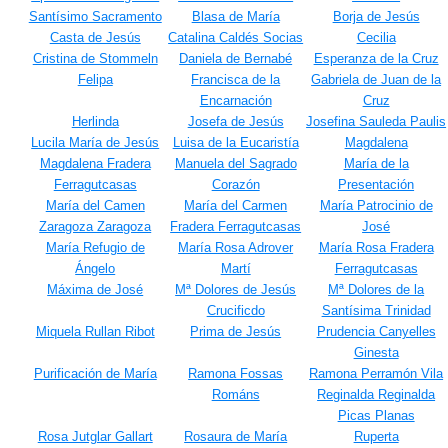
Santísimo Sacramento
Blasa de María
Borja de Jesús
Casta de Jesús
Catalina Caldés Socias
Cecilia
Cristina de Stommeln
Daniela de Bernabé
Esperanza de la Cruz
Felipa
Francisca de la
Gabriela de Juan de la
Encarnación
Cruz
Herlinda
Josefa de Jesús
Josefina Sauleda Paulis
Lucila María de Jesús
Luisa de la Eucaristía
Magdalena
Magdalena Fradera
Manuela del Sagrado
María de la
Ferragutcasas
Corazón
Presentación
María del Camen
María del Carmen
María Patrocinio de
Zaragoza Zaragoza
Fradera Ferragutcasas
José
María Refugio de
María Rosa Adrover
María Rosa Fradera
Ángelo
Martí
Ferragutcasas
Máxima de José
Mª Dolores de Jesús
Mª Dolores de la
Crucificdo
Santísima Trinidad
Miquela Rullan Ribot
Prima de Jesús
Prudencia Canyelles
Ginesta
Purificación de María
Ramona Fossas
Ramona Perramón Vila
Románs
Reginalda Reginalda
Picas Planas
Rosa Jutglar Gallart
Rosaura de María
Ruperta