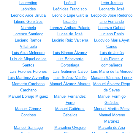
Laurentino
León II
León Justino
Leónides
Leónides Francisco
Leonardo José
Leoncio Arce Urrutia
Leoncio Lope García
Leopoldo José Redondo
Liberio González
Licarión
Lino Fernando
Nombela
Lorenzo Arribas Palacio
Lorenzo Gabriel
Lorenzo Santiago
Lucas de José
Luciano Pablo
Luciano Ramos
Lucinio Ruiz Valtierra
Ludovico María Ayet
Villafruela
Canós
Luis Abia Melendro
Luis Blanco Álvarez
Luis de Jesús
Luis de Miguel de los
Luis Echevarría
Luis Flores y
Santos
Gorostiaga
compañeros
Luis Furones Furones
Luis Gutiérrez Calvo
Luis María de la Merced
Luis Martínez Alvarellos
Luis Suárez Valdés
Macario Sánchez López
Mamerto Carchano
Manuel Álvarez Álvarez
Manuel Álvarez Rego
Carchano
de Seves
Manuel Borrajo Míguez
Manuel Fernández
Manuel Formigo
Ferro
Giráldez
Manuel Gómez
Manuel Gutiérrez
Manuel Martín Pérez
Contioso
Ceballos
Manuel Moreno
Martínez
Manuel Santiago
Marcelino Ovejero
Marcelo de Ana