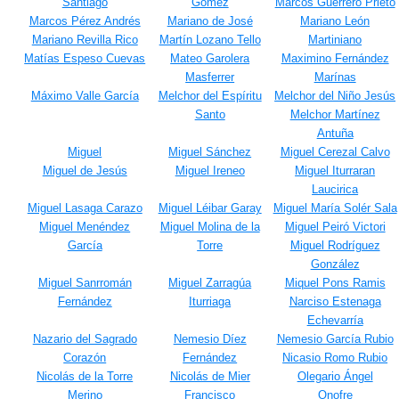
Santiago
Gómez
Marcos Guerrero Prieto
Marcos Pérez Andrés
Mariano de José
Mariano León
Mariano Revilla Rico
Martín Lozano Tello
Martiniano
Matías Espeso Cuevas
Mateo Garolera
Maximino Fernández
Masferrer
Marínas
Máximo Valle García
Melchor del Espíritu
Melchor del Niño Jesús
Santo
Melchor Martínez
Antuña
Miguel
Miguel Sánchez
Miguel Cerezal Calvo
Miguel de Jesús
Miguel Ireneo
Miguel Iturraran
Laucirica
Miguel Lasaga Carazo
Miguel Léibar Garay
Miguel María Solér Sala
Miguel Menéndez
Miguel Molina de la
Miguel Peiró Victori
García
Torre
Miguel Rodríguez
González
Miguel Sanrromán
Miguel Zarragúa
Miquel Pons Ramis
Fernández
Iturriaga
Narciso Estenaga
Echevarría
Nazario del Sagrado
Nemesio Díez
Nemesio García Rubio
Corazón
Fernández
Nicasio Romo Rubio
Nicolás de la Torre
Nicolás de Mier
Olegario Ángel
Merino
Francisco
Onofre