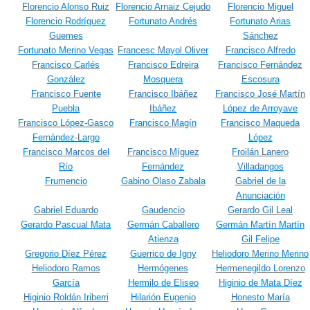
Florencio Alonso Ruiz
Florencio Arnaiz Cejudo
Florencio Miguel
Florencio Rodríguez
Fortunato Andrés
Fortunato Arias
Guemes
Sánchez
Fortunato Merino Vegas
Francesc Mayol Oliver
Francisco Alfredo
Francisco Carlés
Francisco Edreira
Francisco Fernández
González
Mosquera
Escosura
Francisco Fuente
Francisco Ibáñez
Francisco José Martín
Puebla
Ibáñez
López de Arroyave
Francisco López-Gasco
Francisco Magín
Francisco Maqueda
Fernández-Largo
López
Francisco Marcos del
Francisco Míguez
Froilán Lanero
Río
Fernández
Villadangos
Frumencio
Gabino Olaso Zabala
Gabriel de la
Anunciación
Gabriel Eduardo
Gaudencio
Gerardo Gil Leal
Gerardo Pascual Mata
Germán Caballero
Germán Martín Martín
Atienza
Gil Felipe
Gregorio Díez Pérez
Guerrico de Igny
Heliodoro Merino Merino
Heliodoro Ramos
Hermógenes
Hermenegildo Lorenzo
García
Hermilo de Eliseo
Higinio de Mata Díez
Higinio Roldán Iriberri
Hilarión Eugenio
Honesto María