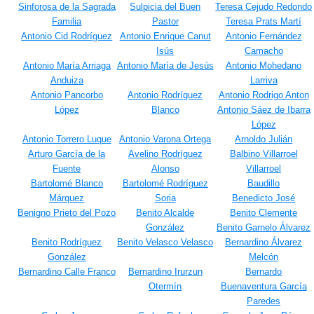
Sinforosa de la Sagrada
Sulpicia del Buen
Teresa Cejudo Redondo
Familia
Pastor
Teresa Prats Martí
Antonio Cid Rodríguez
Antonio Enrique Canut
Antonio Fernández
Isús
Camacho
Antonio María Arriaga
Antonio María de Jesús
Antonio Mohedano
Anduiza
Larriva
Antonio Pancorbo
Antonio Rodríguez
Antonio Rodrigo Anton
López
Blanco
Antonio Sáez de Ibarra
López
Antonio Torrero Luque
Antonio Varona Ortega
Arnoldo Julián
Arturo García de la
Avelino Rodríguez
Balbino Villarroel
Fuente
Alonso
Villarroel
Bartolomé Blanco
Bartolomé Rodríguez
Baudillo
Márquez
Soria
Benedicto José
Benigno Prieto del Pozo
Benito Alcalde
Benito Clemente
González
Benito Garnelo Álvarez
Benito Rodríguez
Benito Velasco Velasco
Bernardino Álvarez
González
Melcón
Bernardino Calle Franco
Bernardino Irurzun
Bernardo
Otermín
Buenaventura García
Paredes