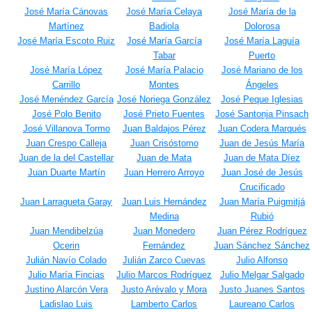
José María Cánovas
José María Celaya
José María de la
Martínez
Badiola
Dolorosa
José María Escoto Ruiz
José María García
José María Laguía
Tabar
Puerto
José María López
José María Palacio
José Mariano de los
Carrillo
Montes
Ángeles
José Menéndez García
José Noriega González
José Peque Iglesias
José Polo Benito
José Prieto Fuentes
José Santonja Pinsach
José Villanova Tormo
Juan Baldajos Pérez
Juan Codera Marqués
Juan Crespo Calleja
Juan Crisóstomo
Juan de Jesús María
Juan de la del Castellar
Juan de Mata
Juan de Mata Díez
Juan Duarte Martín
Juan Herrero Arroyo
Juan José de Jesús
Crucificado
Juan Larragueta Garay
Juan Luis Hernández
Juan María Puigmitjá
Medina
Rubió
Juan Mendibelzúa
Juan Monedero
Juan Pérez Rodríguez
Ocerin
Fernández
Juan Sánchez Sánchez
Julián Navío Colado
Julián Zarco Cuevas
Julio Alfonso
Julio María Fincias
Julio Marcos Rodríguez
Julio Melgar Salgado
Justino Alarcón Vera
Justo Arévalo y Mora
Justo Juanes Santos
Ladislao Luis
Lamberto Carlos
Laureano Carlos