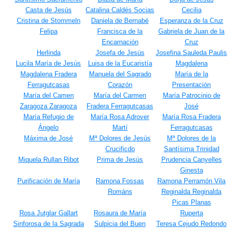
Casta de Jesús
Catalina Caldés Socias
Cecilia
Cristina de Stommeln
Daniela de Bernabé
Esperanza de la Cruz
Felipa
Francisca de la
Gabriela de Juan de la
Encarnación
Cruz
Herlinda
Josefa de Jesús
Josefina Sauleda Paulis
Lucila María de Jesús
Luisa de la Eucaristía
Magdalena
Magdalena Fradera
Manuela del Sagrado
María de la
Ferragutcasas
Corazón
Presentación
María del Camen
María del Carmen
María Patrocinio de
Zaragoza Zaragoza
Fradera Ferragutcasas
José
María Refugio de
María Rosa Adrover
María Rosa Fradera
Ángelo
Martí
Ferragutcasas
Máxima de José
Mª Dolores de Jesús
Mª Dolores de la
Crucificdo
Santísima Trinidad
Miquela Rullan Ribot
Prima de Jesús
Prudencia Canyelles
Ginesta
Purificación de María
Ramona Fossas
Ramona Perramón Vila
Románs
Reginalda Reginalda
Picas Planas
Rosa Jutglar Gallart
Rosaura de María
Ruperta
Sinforosa de la Sagrada
Sulpicia del Buen
Teresa Cejudo Redondo