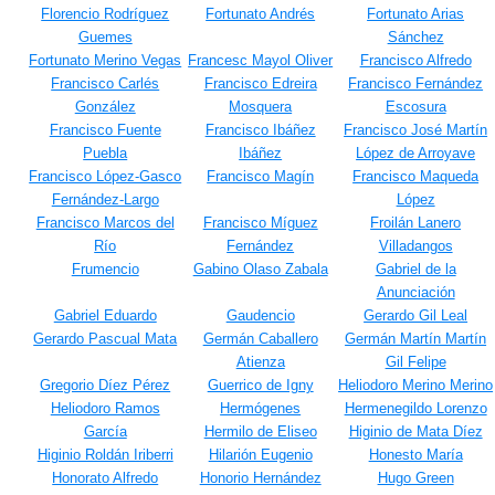
Florencio Rodríguez
Fortunato Andrés
Fortunato Arias
Guemes
Sánchez
Fortunato Merino Vegas
Francesc Mayol Oliver
Francisco Alfredo
Francisco Carlés
Francisco Edreira
Francisco Fernández
González
Mosquera
Escosura
Francisco Fuente
Francisco Ibáñez
Francisco José Martín
Puebla
Ibáñez
López de Arroyave
Francisco López-Gasco
Francisco Magín
Francisco Maqueda
Fernández-Largo
López
Francisco Marcos del
Francisco Míguez
Froilán Lanero
Río
Fernández
Villadangos
Frumencio
Gabino Olaso Zabala
Gabriel de la
Anunciación
Gabriel Eduardo
Gaudencio
Gerardo Gil Leal
Gerardo Pascual Mata
Germán Caballero
Germán Martín Martín
Atienza
Gil Felipe
Gregorio Díez Pérez
Guerrico de Igny
Heliodoro Merino Merino
Heliodoro Ramos
Hermógenes
Hermenegildo Lorenzo
García
Hermilo de Eliseo
Higinio de Mata Díez
Higinio Roldán Iriberri
Hilarión Eugenio
Honesto María
Honorato Alfredo
Honorio Hernández
Hugo Green