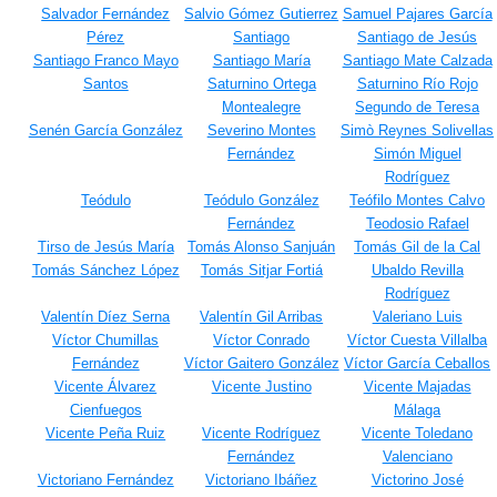
Salvador Fernández
Salvio Gómez Gutierrez
Samuel Pajares García
Pérez
Santiago
Santiago de Jesús
Santiago Franco Mayo
Santiago María
Santiago Mate Calzada
Santos
Saturnino Ortega
Saturnino Río Rojo
Montealegre
Segundo de Teresa
Senén García González
Severino Montes
Simò Reynes Solivellas
Fernández
Simón Miguel
Rodríguez
Teódulo
Teódulo González
Teófilo Montes Calvo
Fernández
Teodosio Rafael
Tirso de Jesús María
Tomás Alonso Sanjuán
Tomás Gil de la Cal
Tomás Sánchez López
Tomás Sitjar Fortiá
Ubaldo Revilla
Rodríguez
Valentín Díez Serna
Valentín Gil Arribas
Valeriano Luis
Víctor Chumillas
Víctor Conrado
Víctor Cuesta Villalba
Fernández
Víctor Gaitero González
Víctor García Ceballos
Vicente Álvarez
Vicente Justino
Vicente Majadas
Cienfuegos
Málaga
Vicente Peña Ruiz
Vicente Rodríguez
Vicente Toledano
Fernández
Valenciano
Victoriano Fernández
Victoriano Ibáñez
Victorino José