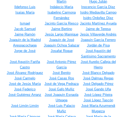
Martín
Hugo Julián
Ildefonso Luis
Indalecio María
Inocencio García Díez
Isaías María
Isabelino Carmona
Isidro Mediavilla Campo
Fernández
Isidro Ordoñez Díez
Ismael
Jacinto García Riesco
Jacinto Martínez Ayuela
Jacob Samuel
Jaime Bertino
Jaime de Teresa
Jaime Ramón
Jesús Largo Manrique
Jesús Villaverde Andrés
Joaquín de la Madrid
Joaquín de José
Joaquín García Ferrero
Arespacochaga
Joaquín Ochoa Salazar
Jordán de Pisa
Jorge de José
Josafat Roque
José Agustín del
Santísimo Sacramento
José Agustín Fariña
José Antonio Pérez
José Aurelio Calleja del
Castro
García
Hierro
José Álvarez Rodríguez
José Benito
José Blanco Delgado
José Carmelo
José Casas Ros
José Dalmau Regas
José de Jesús María
José de Vega Pedraza
José Delgado Pérez
José Federico
José Gafo Muñiz
José Gando Uña
José Gutiérrez Arranz
José Joaquín Esnaola
José López Piteira
Urteaga
José López Tascón
José Limón Limón
José Luis Palacio
José María Azurmendi
Muñiz
Mugarza
José María Cánovas
José María Celaya
José María de la