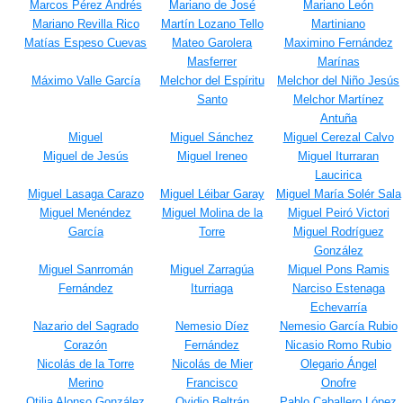
Marcos Pérez Andrés
Mariano de José
Mariano León
Mariano Revilla Rico
Martín Lozano Tello
Martiniano
Matías Espeso Cuevas
Mateo Garolera
Maximino Fernández
Masferrer
Marínas
Máximo Valle García
Melchor del Espíritu
Melchor del Niño Jesús
Santo
Melchor Martínez
Antuña
Miguel
Miguel Sánchez
Miguel Cerezal Calvo
Miguel de Jesús
Miguel Ireneo
Miguel Iturraran
Laucirica
Miguel Lasaga Carazo
Miguel Léibar Garay
Miguel María Solér Sala
Miguel Menéndez
Miguel Molina de la
Miguel Peiró Victori
García
Torre
Miguel Rodríguez
González
Miguel Sanrromán
Miguel Zarragúa
Miquel Pons Ramis
Fernández
Iturriaga
Narciso Estenaga
Echevarría
Nazario del Sagrado
Nemesio Díez
Nemesio García Rubio
Corazón
Fernández
Nicasio Romo Rubio
Nicolás de la Torre
Nicolás de Mier
Olegario Ángel
Merino
Francisco
Onofre
Otilia Alonso González
Ovidio Beltrán
Pablo Caballero López