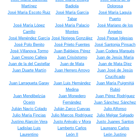
Martínez
Badiola
Dolorosa
José María Escoto Ruiz
José María García
José María Laguía
Tabar
Puerto
José María López
José María Palacio
José Mariano de los
Carrillo
Montes
Ángeles
José Menéndez García
José Noriega González
José Peque Iglesias
José Polo Benito
José Prieto Fuentes
José Santonja Pinsach
José Villanova Tormo
Juan Baldajos Pérez
Juan Codera Marqués
Juan Crespo Calleja
Juan Crisóstomo
Juan de Jesús María
Juan de la del Castellar
Juan de Mata
Juan de Mata Díez
Juan Duarte Martín
Juan Herrero Arroyo
Juan José de Jesús
Crucificado
Juan Larragueta Garay
Juan Luis Hernández
Juan María Puigmitjá
Medina
Rubió
Juan Mendibelzúa
Juan Monedero
Juan Pérez Rodríguez
Ocerin
Fernández
Juan Sánchez Sánchez
Julián Navío Colado
Julián Zarco Cuevas
Julio Alfonso
Julio María Fincias
Julio Marcos Rodríguez
Julio Melgar Salgado
Justino Alarcón Vera
Justo Arévalo y Mora
Justo Juanes Santos
Ladislao Luis
Lamberto Carlos
Laureano Carlos
Laurentino
León II
León Justino