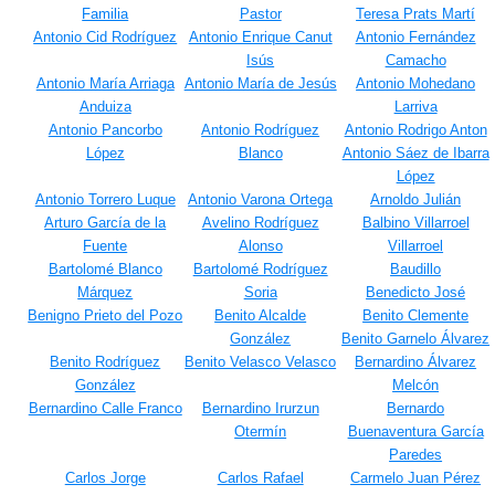
Familia
Pastor
Teresa Prats Martí
Antonio Cid Rodríguez
Antonio Enrique Canut
Antonio Fernández
Isús
Camacho
Antonio María Arriaga
Antonio María de Jesús
Antonio Mohedano
Anduiza
Larriva
Antonio Pancorbo
Antonio Rodríguez
Antonio Rodrigo Anton
López
Blanco
Antonio Sáez de Ibarra
López
Antonio Torrero Luque
Antonio Varona Ortega
Arnoldo Julián
Arturo García de la
Avelino Rodríguez
Balbino Villarroel
Fuente
Alonso
Villarroel
Bartolomé Blanco
Bartolomé Rodríguez
Baudillo
Márquez
Soria
Benedicto José
Benigno Prieto del Pozo
Benito Alcalde
Benito Clemente
González
Benito Garnelo Álvarez
Benito Rodríguez
Benito Velasco Velasco
Bernardino Álvarez
González
Melcón
Bernardino Calle Franco
Bernardino Irurzun
Bernardo
Otermín
Buenaventura García
Paredes
Carlos Jorge
Carlos Rafael
Carmelo Juan Pérez