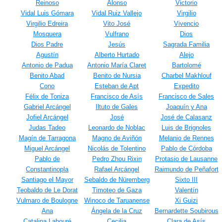
Reinoso
Alonso
Victorio
Vidal Luis Gómara
Vidal Ruiz Vallejo
Virgilio
Virgilio Edreira
Vito José
Vivencio
Mosquera
Vulfrano
Dios
Dios Padre
Jesús
Sagrada Familia
Agustín
Alberto Hurtado
Alejo
Antonio de Padua
Antonio María Claret
Bartolomé
Benito Abad
Benito de Nursia
Charbel Makhlouf
Cono
Esteban de Apt
Expedito
Félix de Toniza
Francisco de Asís
Francisco de Sales
Gabriel Arcángel
Iltuto de Gales
Joaquín y Ana
Jofiel Arcángel
José
José de Calasanz
Judas Tadeo
Leonardo de Noblac
Luis de Brignoles
Magín de Tarragona
Magno de Aviñón
Melanio de Rennes
Miguel Arcángel
Nicolás de Tolentino
Pablo de Córdoba
Pablo de
Pedro Zhou Rixin
Protasio de Lausanne
Constantinopla
Rafael Arcángel
Raimundo de Peñafort
Santiago el Mayor
Sebaldo de Nüremberg
Sixto III
Teobaldo de Le Dorat
Timoteo de Gaza
Valentín
Vulmaro de Boulogne
Winoco de Taruanense
Xi Guizi
Ana
Ángela de la Cruz
Bernardette Soubirous
Catalina Labouré
Cecilia
Clara de Asís