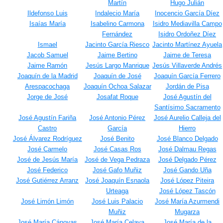
Martín
Hugo Julián
Ildefonso Luis
Indalecio María
Inocencio García Díez
Isaías María
Isabelino Carmona
Isidro Mediavilla Campo
Fernández
Isidro Ordoñez Díez
Ismael
Jacinto García Riesco
Jacinto Martínez Ayuela
Jacob Samuel
Jaime Bertino
Jaime de Teresa
Jaime Ramón
Jesús Largo Manrique
Jesús Villaverde Andrés
Joaquín de la Madrid
Joaquín de José
Joaquín García Ferrero
Arespacochaga
Joaquín Ochoa Salazar
Jordán de Pisa
Jorge de José
Josafat Roque
José Agustín del
Santísimo Sacramento
José Agustín Fariña
José Antonio Pérez
José Aurelio Calleja del
Castro
García
Hierro
José Álvarez Rodríguez
José Benito
José Blanco Delgado
José Carmelo
José Casas Ros
José Dalmau Regas
José de Jesús María
José de Vega Pedraza
José Delgado Pérez
José Federico
José Gafo Muñiz
José Gando Uña
José Gutiérrez Arranz
José Joaquín Esnaola
José López Piteira
Urteaga
José López Tascón
José Limón Limón
José Luis Palacio
José María Azurmendi
Muñiz
Mugarza
José María Cánovas
José María Celaya
José María de la