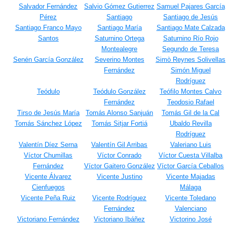
Salvador Fernández
Salvio Gómez Gutierrez
Samuel Pajares García
Pérez
Santiago
Santiago de Jesús
Santiago Franco Mayo
Santiago María
Santiago Mate Calzada
Santos
Saturnino Ortega
Saturnino Río Rojo
Montealegre
Segundo de Teresa
Senén García González
Severino Montes
Simò Reynes Solivellas
Fernández
Simón Miguel
Rodríguez
Teódulo
Teódulo González
Teófilo Montes Calvo
Fernández
Teodosio Rafael
Tirso de Jesús María
Tomás Alonso Sanjuán
Tomás Gil de la Cal
Tomás Sánchez López
Tomás Sitjar Fortiá
Ubaldo Revilla
Rodríguez
Valentín Díez Serna
Valentín Gil Arribas
Valeriano Luis
Víctor Chumillas
Víctor Conrado
Víctor Cuesta Villalba
Fernández
Víctor Gaitero González
Víctor García Ceballos
Vicente Álvarez
Vicente Justino
Vicente Majadas
Cienfuegos
Málaga
Vicente Peña Ruiz
Vicente Rodríguez
Vicente Toledano
Fernández
Valenciano
Victoriano Fernández
Victoriano Ibáñez
Victorino José