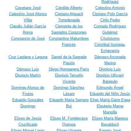
Rodríguez
Cayetano José
Cándido Alberto
Celestino Antonio
Celestino José Alonso
Cipriano Alguacil
Cipriano Polo García
Villar
Torredenaida
Cirilo Pedro
Claudio Julián García
Clemente de los
Conrado Rodríguez
Roma
Sagrados Corazones
Gutiérrez
Constancio de José
Constantino Malumbres
Crisóstomo
Francés
Cristóbal Iturriaga-
Echevarría
Cruz Laplana y Laguna
Daniel de la Sagrada
Dámaso Arconada
Pasión
Merino
Dámaso Luis
Diego Hompanera París
Dionisio Luis
Dionisio Martín
Dionisio Terceño
Dionisio Ullívarri
Vicente
Barajuán
Domingo Alonso de
Domingo Sánchez
Edmundo Ángel
Frutos
Lázaro
Eduardo del Niño Jesús
Eduardo González
Eduardo María Serrano
Elías María Garre Egea
Domingo
Buj
Eleuterio Marne
Mansilla
Eliseo de Jesús
Eliseo M. Fontdecava
Eliseo María Maneus
Crucificado
Quiroga
Besalduch
Eliseo Miguel Largo
Eliseo Vicente
Emerío José