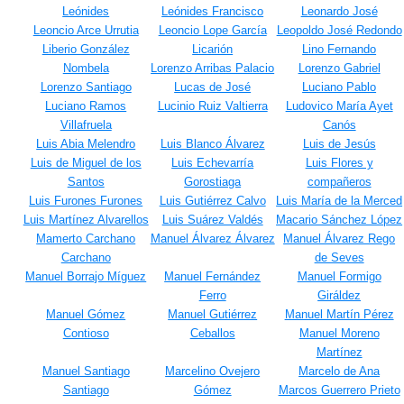
Leónides
Leónides Francisco
Leonardo José
Leoncio Arce Urrutia
Leoncio Lope García
Leopoldo José Redondo
Liberio González
Licarión
Lino Fernando
Nombela
Lorenzo Arribas Palacio
Lorenzo Gabriel
Lorenzo Santiago
Lucas de José
Luciano Pablo
Luciano Ramos
Lucinio Ruiz Valtierra
Ludovico María Ayet
Villafruela
Canós
Luis Abia Melendro
Luis Blanco Álvarez
Luis de Jesús
Luis de Miguel de los
Luis Echevarría
Luis Flores y
Santos
Gorostiaga
compañeros
Luis Furones Furones
Luis Gutiérrez Calvo
Luis María de la Merced
Luis Martínez Alvarellos
Luis Suárez Valdés
Macario Sánchez López
Mamerto Carchano
Manuel Álvarez Álvarez
Manuel Álvarez Rego
Carchano
de Seves
Manuel Borrajo Míguez
Manuel Fernández
Manuel Formigo
Ferro
Giráldez
Manuel Gómez
Manuel Gutiérrez
Manuel Martín Pérez
Contioso
Ceballos
Manuel Moreno
Martínez
Manuel Santiago
Marcelino Ovejero
Marcelo de Ana
Santiago
Gómez
Marcos Guerrero Prieto