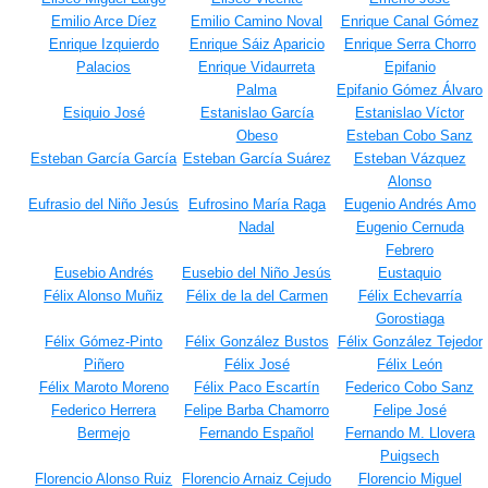
Emilio Arce Díez
Emilio Camino Noval
Enrique Canal Gómez
Enrique Izquierdo
Enrique Sáiz Aparicio
Enrique Serra Chorro
Palacios
Enrique Vidaurreta
Epifanio
Palma
Epifanio Gómez Álvaro
Esiquio José
Estanislao García
Estanislao Víctor
Obeso
Esteban Cobo Sanz
Esteban García García
Esteban García Suárez
Esteban Vázquez
Alonso
Eufrasio del Niño Jesús
Eufrosino María Raga
Eugenio Andrés Amo
Nadal
Eugenio Cernuda
Febrero
Eusebio Andrés
Eusebio del Niño Jesús
Eustaquio
Félix Alonso Muñiz
Félix de la del Carmen
Félix Echevarría
Gorostiaga
Félix Gómez-Pinto
Félix González Bustos
Félix González Tejedor
Piñero
Félix José
Félix León
Félix Maroto Moreno
Félix Paco Escartín
Federico Cobo Sanz
Federico Herrera
Felipe Barba Chamorro
Felipe José
Bermejo
Fernando Español
Fernando M. Llovera
Puigsech
Florencio Alonso Ruiz
Florencio Arnaiz Cejudo
Florencio Miguel