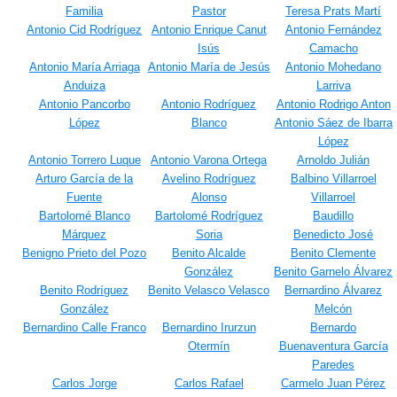
Familia
Pastor
Teresa Prats Martí
Antonio Cid Rodríguez
Antonio Enrique Canut
Antonio Fernández
Isús
Camacho
Antonio María Arriaga
Antonio María de Jesús
Antonio Mohedano
Anduiza
Larriva
Antonio Pancorbo
Antonio Rodríguez
Antonio Rodrigo Anton
López
Blanco
Antonio Sáez de Ibarra
López
Antonio Torrero Luque
Antonio Varona Ortega
Arnoldo Julián
Arturo García de la
Avelino Rodríguez
Balbino Villarroel
Fuente
Alonso
Villarroel
Bartolomé Blanco
Bartolomé Rodríguez
Baudillo
Márquez
Soria
Benedicto José
Benigno Prieto del Pozo
Benito Alcalde
Benito Clemente
González
Benito Garnelo Álvarez
Benito Rodríguez
Benito Velasco Velasco
Bernardino Álvarez
González
Melcón
Bernardino Calle Franco
Bernardino Irurzun
Bernardo
Otermín
Buenaventura García
Paredes
Carlos Jorge
Carlos Rafael
Carmelo Juan Pérez