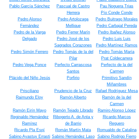
Pablo García Sánchez
Pascual de Castro
Pau Noguera Trias
Herrera
Pío Conde Conde
Pedro Alonso
Pedro Artolozaga
Pedro Buitrago Morales
Fernández
Mellique
Pedro Carbajal Pereda
Pedro de la Varga
Pedro Ferrer Marín
Pedro Ibañez Alonso
Delgado
Pedro José de los
Pedro Luis Luis
Sagrados Corazones
Pedro Martínez Ramos
Pedro Simón Ferrero
Pedro Tomás de la del
Pedro Tomás María
Pilar
Prat Coldecarrera
Pedro Vega Ponce
Perfecto Carrascosa
Perfecto de la del
Santos
Carmen
Plácido del Niño Jesús
Porfirio
Primitivo Sandín
Miñambres
Prisciliano
Prudencio de la Cruz
Rafael Rodríguez Mesa
Raimundo Eloy
Ramón Alberto
Ramón de la del
Carmen
Ramón Eirín Mayo
Ramón Tejado Librado
Ramiro Alonso López
Reginaldo Hernández
Ribogerto A. de Anta y
Ricardo Marcos
Ramírez
de Barrio
Reguero
Ricardo Pla Espí
Román Martín Mata
Romualdo de Catalina
Sabino Ayastuy Errasti
Sabino Hernández Laso
Sabino Rodrigo Fierro