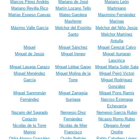
Marcos Pérez Andrés
Mariano de José
Mariano León
Mariano Revilla Rico
Martín Lozano Tello
Martiniano
Matías Espeso Cuevas
Mateo Garolera
Maximino Fernández
Masferrer
Marínas
Máximo Valle García
Melchor del Espíritu
Melchor del Niño Jesús
Santo
Melchor Martínez
Antuña
Miguel
Miguel Sánchez
Miguel Cerezal Calvo
Miguel de Jesús
Miguel Ireneo
Miguel Iturraran
Laucirica
Miguel Lasaga Carazo
Miguel Léibar Garay
Miguel María Solér Sala
Miguel Menéndez
Miguel Molina de la
Miguel Peiró Victori
García
Torre
Miguel Rodríguez
González
Miguel Sanrromán
Miguel Zarragúa
Miquel Pons Ramis
Fernández
Iturriaga
Narciso Estenaga
Echevarría
Nazario del Sagrado
Nemesio Díez
Nemesio García Rubio
Corazón
Fernández
Nicasio Romo Rubio
Nicolás de la Torre
Nicolás de Mier
Olegario Ángel
Merino
Francisco
Onofre
Otilia Alonso González
Ovidio Beltrán
Pablo Caballero López