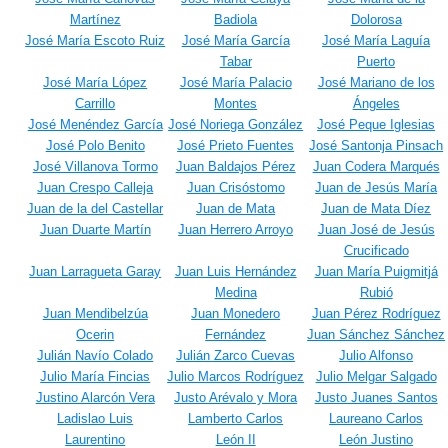
Martínez
Badiola
Dolorosa
José María Escoto Ruiz
José María García
José María Laguía
Tabar
Puerto
José María López
José María Palacio
José Mariano de los
Carrillo
Montes
Ángeles
José Menéndez García
José Noriega González
José Peque Iglesias
José Polo Benito
José Prieto Fuentes
José Santonja Pinsach
José Villanova Tormo
Juan Baldajos Pérez
Juan Codera Marqués
Juan Crespo Calleja
Juan Crisóstomo
Juan de Jesús María
Juan de la del Castellar
Juan de Mata
Juan de Mata Díez
Juan Duarte Martín
Juan Herrero Arroyo
Juan José de Jesús
Crucificado
Juan Larragueta Garay
Juan Luis Hernández
Juan María Puigmitjá
Medina
Rubió
Juan Mendibelzúa
Juan Monedero
Juan Pérez Rodríguez
Ocerin
Fernández
Juan Sánchez Sánchez
Julián Navío Colado
Julián Zarco Cuevas
Julio Alfonso
Julio María Fincias
Julio Marcos Rodríguez
Julio Melgar Salgado
Justino Alarcón Vera
Justo Arévalo y Mora
Justo Juanes Santos
Ladislao Luis
Lamberto Carlos
Laureano Carlos
Laurentino
León II
León Justino