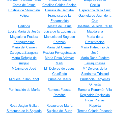
Casta de Jesús
Catalina Caldés Socias
Cecilia
Cristina de Stommeln
Daniela de Bernabé
Esperanza de la Cruz
Felipa
Francisca de la
Gabriela de Juan de la
Encarnación
Cruz
Herlinda
Josefa de Jesús
Josefina Sauleda Paulis
Lucila María de Jesús
Luisa de la Eucaristía
Magdalena
Magdalena Fradera
Manuela del Sagrado
María de la
Ferragutcasas
Corazón
Presentación
María del Camen
María del Carmen
María Patrocinio de
Zaragoza Zaragoza
Fradera Ferragutcasas
José
María Refugio de
María Rosa Adrover
María Rosa Fradera
Ángelo
Martí
Ferragutcasas
Máxima de José
Mª Dolores de Jesús
Mª Dolores de la
Crucificdo
Santísima Trinidad
Miquela Rullan Ribot
Prima de Jesús
Prudencia Canyelles
Ginesta
Purificación de María
Ramona Fossas
Ramona Perramón Vila
Románs
Reginalda Reginalda
Picas Planas
Rosa Jutglar Gallart
Rosaura de María
Ruperta
Sinforosa de la Sagrada
Sulpicia del Buen
Teresa Cejudo Redondo