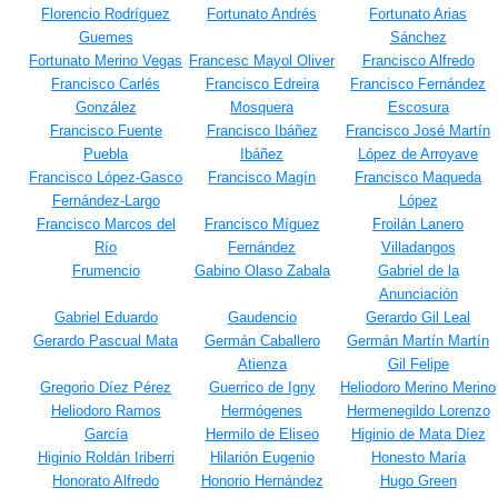
Florencio Rodríguez
Fortunato Andrés
Fortunato Arias
Guemes
Sánchez
Fortunato Merino Vegas
Francesc Mayol Oliver
Francisco Alfredo
Francisco Carlés
Francisco Edreira
Francisco Fernández
González
Mosquera
Escosura
Francisco Fuente
Francisco Ibáñez
Francisco José Martín
Puebla
Ibáñez
López de Arroyave
Francisco López-Gasco
Francisco Magín
Francisco Maqueda
Fernández-Largo
López
Francisco Marcos del
Francisco Míguez
Froilán Lanero
Río
Fernández
Villadangos
Frumencio
Gabino Olaso Zabala
Gabriel de la
Anunciación
Gabriel Eduardo
Gaudencio
Gerardo Gil Leal
Gerardo Pascual Mata
Germán Caballero
Germán Martín Martín
Atienza
Gil Felipe
Gregorio Díez Pérez
Guerrico de Igny
Heliodoro Merino Merino
Heliodoro Ramos
Hermógenes
Hermenegildo Lorenzo
García
Hermilo de Eliseo
Higinio de Mata Díez
Higinio Roldán Iriberri
Hilarión Eugenio
Honesto María
Honorato Alfredo
Honorio Hernández
Hugo Green