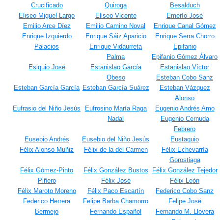
Crucificado
Quiroga
Besalduch
Eliseo Miguel Largo
Eliseo Vicente
Emerío José
Emilio Arce Díez
Emilio Camino Noval
Enrique Canal Gómez
Enrique Izquierdo
Enrique Sáiz Aparicio
Enrique Serra Chorro
Palacios
Enrique Vidaurreta
Epifanio
Palma
Epifanio Gómez Álvaro
Esiquio José
Estanislao García
Estanislao Víctor
Obeso
Esteban Cobo Sanz
Esteban García García
Esteban García Suárez
Esteban Vázquez
Alonso
Eufrasio del Niño Jesús
Eufrosino María Raga
Eugenio Andrés Amo
Nadal
Eugenio Cernuda
Febrero
Eusebio Andrés
Eusebio del Niño Jesús
Eustaquio
Félix Alonso Muñiz
Félix de la del Carmen
Félix Echevarría
Gorostiaga
Félix Gómez-Pinto
Félix González Bustos
Félix González Tejedor
Piñero
Félix José
Félix León
Félix Maroto Moreno
Félix Paco Escartín
Federico Cobo Sanz
Federico Herrera
Felipe Barba Chamorro
Felipe José
Bermejo
Fernando Español
Fernando M. Llovera