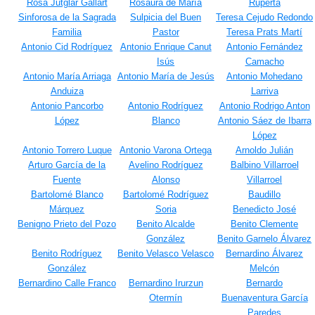
Rosa Jutglar Gallart
Rosaura de María
Ruperta
Sinforosa de la Sagrada
Sulpicia del Buen
Teresa Cejudo Redondo
Familia
Pastor
Teresa Prats Martí
Antonio Cid Rodríguez
Antonio Enrique Canut
Antonio Fernández
Isús
Camacho
Antonio María Arriaga
Antonio María de Jesús
Antonio Mohedano
Anduiza
Larriva
Antonio Pancorbo
Antonio Rodríguez
Antonio Rodrigo Anton
López
Blanco
Antonio Sáez de Ibarra
López
Antonio Torrero Luque
Antonio Varona Ortega
Arnoldo Julián
Arturo García de la
Avelino Rodríguez
Balbino Villarroel
Fuente
Alonso
Villarroel
Bartolomé Blanco
Bartolomé Rodríguez
Baudillo
Márquez
Soria
Benedicto José
Benigno Prieto del Pozo
Benito Alcalde
Benito Clemente
González
Benito Garnelo Álvarez
Benito Rodríguez
Benito Velasco Velasco
Bernardino Álvarez
González
Melcón
Bernardino Calle Franco
Bernardino Irurzun
Bernardo
Otermín
Buenaventura García
Paredes