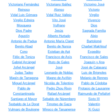
Victoriano Fernández
Victoriano Ibáñez
Victorino José
Reinoso
Alonso
Victorio
Vidal Luis Gómara
Vidal Ruiz Vallejo
Virgilio
Virgilio Edreira
Vito José
Vivencio
Mosquera
Vulfrano
Dios
Dios Padre
Jesús
Sagrada Familia
Agustín
Alberto Hurtado
Alejo
Antonio de Padua
Antonio María Claret
Bartolomé
Benito Abad
Benito de Nursia
Charbel Makhlouf
Cono
Esteban de Apt
Expedito
Félix de Toniza
Francisco de Asís
Francisco de Sales
Gabriel Arcángel
Iltuto de Gales
Joaquín y Ana
Jofiel Arcángel
José
José de Calasanz
Judas Tadeo
Leonardo de Noblac
Luis de Brignoles
Magín de Tarragona
Magno de Aviñón
Melanio de Rennes
Miguel Arcángel
Nicolás de Tolentino
Pablo de Córdoba
Pablo de
Pedro Zhou Rixin
Protasio de Lausanne
Constantinopla
Rafael Arcángel
Raimundo de Peñafort
Santiago el Mayor
Sebaldo de Nüremberg
Sixto III
Teobaldo de Le Dorat
Timoteo de Gaza
Valentín
Vulmaro de Boulogne
Winoco de Taruanense
Xi Guizi