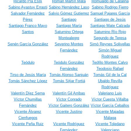
Ricardo Pla Espí
Román Martín Mata
Romualdo de Catalina
Sabino Ayastuy Errasti
Sabino Hernández Laso
Sabino Rodrigo Fierro
Salvador Fernández
Salvio Gómez Gutierrez
Samuel Pajares García
Pérez
Santiago
Santiago de Jesús
Santiago Franco Mayo
Santiago María
Santiago Mate Calzada
Santos
Saturnino Ortega
Saturnino Río Rojo
Montealegre
Segundo de Teresa
Senén García González
Severino Montes
Simò Reynes Solivellas
Fernández
Simón Miguel
Rodríguez
Teódulo
Teódulo González
Teófilo Montes Calvo
Fernández
Teodosio Rafael
Tirso de Jesús María
Tomás Alonso Sanjuán
Tomás Gil de la Cal
Tomás Sánchez López
Tomás Sitjar Fortiá
Ubaldo Revilla
Rodríguez
Valentín Díez Serna
Valentín Gil Arribas
Valeriano Luis
Víctor Chumillas
Víctor Conrado
Víctor Cuesta Villalba
Fernández
Víctor Gaitero González
Víctor García Ceballos
Vicente Álvarez
Vicente Justino
Vicente Majadas
Cienfuegos
Málaga
Vicente Peña Ruiz
Vicente Rodríguez
Vicente Toledano
Fernández
Valenciano