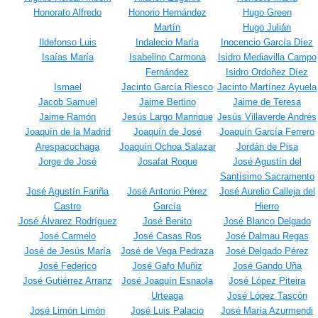
Honorato Alfredo
Honorio Hernández
Hugo Green
Martín
Hugo Julián
Ildefonso Luis
Indalecio María
Inocencio García Díez
Isaías María
Isabelino Carmona
Isidro Mediavilla Campo
Fernández
Isidro Ordoñez Díez
Ismael
Jacinto García Riesco
Jacinto Martínez Ayuela
Jacob Samuel
Jaime Bertino
Jaime de Teresa
Jaime Ramón
Jesús Largo Manrique
Jesús Villaverde Andrés
Joaquín de la Madrid
Joaquín de José
Joaquín García Ferrero
Arespacochaga
Joaquín Ochoa Salazar
Jordán de Pisa
Jorge de José
Josafat Roque
José Agustín del
Santísimo Sacramento
José Agustín Fariña
José Antonio Pérez
José Aurelio Calleja del
Castro
García
Hierro
José Álvarez Rodríguez
José Benito
José Blanco Delgado
José Carmelo
José Casas Ros
José Dalmau Regas
José de Jesús María
José de Vega Pedraza
José Delgado Pérez
José Federico
José Gafo Muñiz
José Gando Uña
José Gutiérrez Arranz
José Joaquín Esnaola
José López Piteira
Urteaga
José López Tascón
José Limón Limón
José Luis Palacio
José María Azurmendi