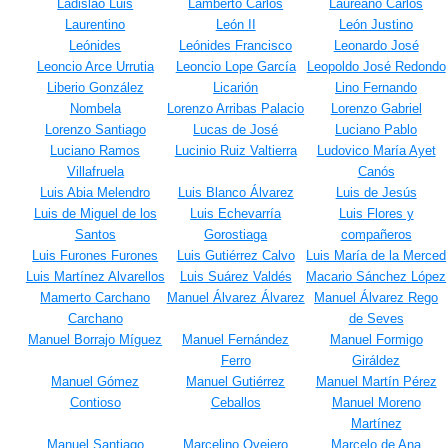
Ladislao Luis
Lamberto Carlos
Laureano Carlos
Laurentino
León II
León Justino
Leónides
Leónides Francisco
Leonardo José
Leoncio Arce Urrutia
Leoncio Lope García
Leopoldo José Redondo
Liberio González
Licarión
Lino Fernando
Nombela
Lorenzo Arribas Palacio
Lorenzo Gabriel
Lorenzo Santiago
Lucas de José
Luciano Pablo
Luciano Ramos
Lucinio Ruiz Valtierra
Ludovico María Ayet
Villafruela
Canós
Luis Abia Melendro
Luis Blanco Álvarez
Luis de Jesús
Luis de Miguel de los
Luis Echevarría
Luis Flores y
Santos
Gorostiaga
compañeros
Luis Furones Furones
Luis Gutiérrez Calvo
Luis María de la Merced
Luis Martínez Alvarellos
Luis Suárez Valdés
Macario Sánchez López
Mamerto Carchano
Manuel Álvarez Álvarez
Manuel Álvarez Rego
Carchano
de Seves
Manuel Borrajo Míguez
Manuel Fernández
Manuel Formigo
Ferro
Giráldez
Manuel Gómez
Manuel Gutiérrez
Manuel Martín Pérez
Contioso
Ceballos
Manuel Moreno
Martínez
Manuel Santiago
Marcelino Ovejero
Marcelo de Ana