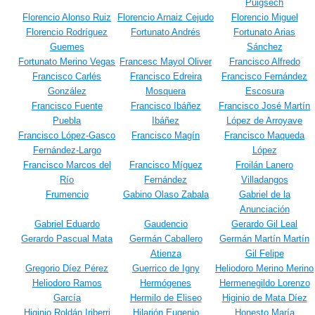
Puigsech
Florencio Alonso Ruiz
Florencio Arnaiz Cejudo
Florencio Miguel
Florencio Rodríguez
Fortunato Andrés
Fortunato Arias
Guemes
Sánchez
Fortunato Merino Vegas
Francesc Mayol Oliver
Francisco Alfredo
Francisco Carlés
Francisco Edreira
Francisco Fernández
González
Mosquera
Escosura
Francisco Fuente
Francisco Ibáñez
Francisco José Martín
Puebla
Ibáñez
López de Arroyave
Francisco López-Gasco
Francisco Magín
Francisco Maqueda
Fernández-Largo
López
Francisco Marcos del
Francisco Míguez
Froilán Lanero
Río
Fernández
Villadangos
Frumencio
Gabino Olaso Zabala
Gabriel de la
Anunciación
Gabriel Eduardo
Gaudencio
Gerardo Gil Leal
Gerardo Pascual Mata
Germán Caballero
Germán Martín Martín
Atienza
Gil Felipe
Gregorio Díez Pérez
Guerrico de Igny
Heliodoro Merino Merino
Heliodoro Ramos
Hermógenes
Hermenegildo Lorenzo
García
Hermilo de Eliseo
Higinio de Mata Díez
Higinio Roldán Iriberri
Hilarión Eugenio
Honesto María