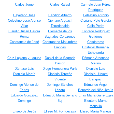
Carlos Jorge
Carlos Rafael
Carmelo Juan Pérez
Rodríguez
Cayetano José
Cándido Alberto
Celestino Antonio
Celestino José Alonso
Cipriano Alguacil
Cipriano Polo García
Villar
Torredenaida
Cirilo Pedro
Claudio Julián García
Clemente de los
Conrado Rodríguez
Roma
Sagrados Corazones
Gutiérrez
Constancio de José
Constantino Malumbres
Crisóstomo
Francés
Cristóbal Iturriaga-
Echevarría
Cruz Laplana y Laguna
Daniel de la Sagrada
Dámaso Arconada
Pasión
Merino
Dámaso Luis
Diego Hompanera París
Dionisio Luis
Dionisio Martín
Dionisio Terceño
Dionisio Ullívarri
Vicente
Barajuán
Domingo Alonso de
Domingo Sánchez
Edmundo Ángel
Frutos
Lázaro
Eduardo del Niño Jesús
Eduardo González
Eduardo María Serrano
Elías María Garre Egea
Domingo
Buj
Eleuterio Marne
Mansilla
Eliseo de Jesús
Eliseo M. Fontdecava
Eliseo María Maneus