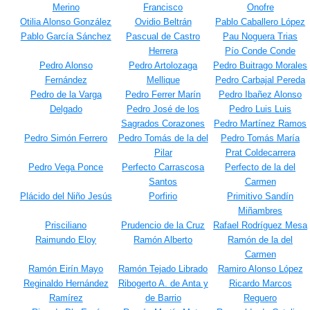
Merino
Francisco
Onofre
Otilia Alonso González
Ovidio Beltrán
Pablo Caballero López
Pablo García Sánchez
Pascual de Castro
Pau Noguera Trias
Herrera
Pío Conde Conde
Pedro Alonso
Pedro Artolozaga
Pedro Buitrago Morales
Fernández
Mellique
Pedro Carbajal Pereda
Pedro de la Varga
Pedro Ferrer Marín
Pedro Ibañez Alonso
Delgado
Pedro José de los
Pedro Luis Luis
Sagrados Corazones
Pedro Martínez Ramos
Pedro Simón Ferrero
Pedro Tomás de la del
Pedro Tomás María
Pilar
Prat Coldecarrera
Pedro Vega Ponce
Perfecto Carrascosa
Perfecto de la del
Santos
Carmen
Plácido del Niño Jesús
Porfirio
Primitivo Sandín
Miñambres
Prisciliano
Prudencio de la Cruz
Rafael Rodríguez Mesa
Raimundo Eloy
Ramón Alberto
Ramón de la del
Carmen
Ramón Eirín Mayo
Ramón Tejado Librado
Ramiro Alonso López
Reginaldo Hernández
Ribogerto A. de Anta y
Ricardo Marcos
Ramírez
de Barrio
Reguero