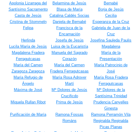
Apolonia Lizarraga del
Belarmina de Jesús
Bernabé
Santísimo Sacramento
Blasa de María
Borja de Jesús
Casta de Jesús
Catalina Caldés Socias
Cecilia
Cristina de Stommeln
Daniela de Bernabé
Esperanza de la Cruz
Felipa
Francisca de la
Gabriela de Juan de la
Encarnación
Cruz
Herlinda
Josefa de Jesús
Josefina Sauleda Paulis
Lucila María de Jesús
Luisa de la Eucaristía
Magdalena
Magdalena Fradera
Manuela del Sagrado
María de la
Ferragutcasas
Corazón
Presentación
María del Camen
María del Carmen
María Patrocinio de
Zaragoza Zaragoza
Fradera Ferragutcasas
José
María Refugio de
María Rosa Adrover
María Rosa Fradera
Ángelo
Martí
Ferragutcasas
Máxima de José
Mª Dolores de Jesús
Mª Dolores de la
Crucificdo
Santísima Trinidad
Miquela Rullan Ribot
Prima de Jesús
Prudencia Canyelles
Ginesta
Purificación de María
Ramona Fossas
Ramona Perramón Vila
Románs
Reginalda Reginalda
Picas Planas