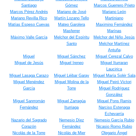
Santiago
Gómez
Marcos Guerrero Prieto
Marcos Pérez Andrés
Mariano de José
Mariano León
Mariano Revilla Rico
Martín Lozano Tello
Martiniano
Matías Espeso Cuevas
Mateo Garolera
Maximino Fernández
Masferrer
Marínas
Máximo Valle García
Melchor del Espíritu
Melchor del Niño Jesús
Santo
Melchor Martínez
Antuña
Miguel
Miguel Sánchez
Miguel Cerezal Calvo
Miguel de Jesús
Miguel Ireneo
Miguel Iturraran
Laucirica
Miguel Lasaga Carazo
Miguel Léibar Garay
Miguel María Solér Sala
Miguel Menéndez
Miguel Molina de la
Miguel Peiró Victori
García
Torre
Miguel Rodríguez
González
Miguel Sanrromán
Miguel Zarragúa
Miquel Pons Ramis
Fernández
Iturriaga
Narciso Estenaga
Echevarría
Nazario del Sagrado
Nemesio Díez
Nemesio García Rubio
Corazón
Fernández
Nicasio Romo Rubio
Nicolás de la Torre
Nicolás de Mier
Olegario Ángel