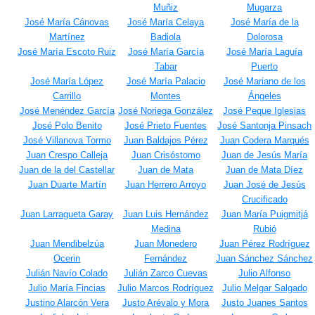
Muñiz
Mugarza
José María Cánovas
José María Celaya
José María de la
Martínez
Badiola
Dolorosa
José María Escoto Ruiz
José María García
José María Laguía
Tabar
Puerto
José María López
José María Palacio
José Mariano de los
Carrillo
Montes
Ángeles
José Menéndez García
José Noriega González
José Peque Iglesias
José Polo Benito
José Prieto Fuentes
José Santonja Pinsach
José Villanova Tormo
Juan Baldajos Pérez
Juan Codera Marqués
Juan Crespo Calleja
Juan Crisóstomo
Juan de Jesús María
Juan de la del Castellar
Juan de Mata
Juan de Mata Díez
Juan Duarte Martín
Juan Herrero Arroyo
Juan José de Jesús
Crucificado
Juan Larragueta Garay
Juan Luis Hernández
Juan María Puigmitjá
Medina
Rubió
Juan Mendibelzúa
Juan Monedero
Juan Pérez Rodríguez
Ocerin
Fernández
Juan Sánchez Sánchez
Julián Navío Colado
Julián Zarco Cuevas
Julio Alfonso
Julio María Fincias
Julio Marcos Rodríguez
Julio Melgar Salgado
Justino Alarcón Vera
Justo Arévalo y Mora
Justo Juanes Santos