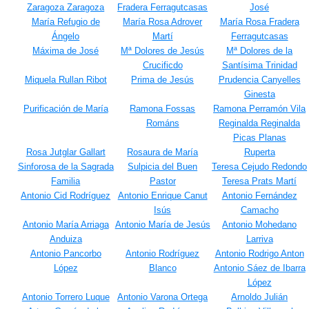
Zaragoza Zaragoza
Fradera Ferragutcasas
José
María Refugio de
María Rosa Adrover
María Rosa Fradera
Ángelo
Martí
Ferragutcasas
Máxima de José
Mª Dolores de Jesús
Mª Dolores de la
Crucificdo
Santísima Trinidad
Miquela Rullan Ribot
Prima de Jesús
Prudencia Canyelles
Ginesta
Purificación de María
Ramona Fossas
Ramona Perramón Vila
Románs
Reginalda Reginalda
Picas Planas
Rosa Jutglar Gallart
Rosaura de María
Ruperta
Sinforosa de la Sagrada
Sulpicia del Buen
Teresa Cejudo Redondo
Familia
Pastor
Teresa Prats Martí
Antonio Cid Rodríguez
Antonio Enrique Canut
Antonio Fernández
Isús
Camacho
Antonio María Arriaga
Antonio María de Jesús
Antonio Mohedano
Anduiza
Larriva
Antonio Pancorbo
Antonio Rodríguez
Antonio Rodrigo Anton
López
Blanco
Antonio Sáez de Ibarra
López
Antonio Torrero Luque
Antonio Varona Ortega
Arnoldo Julián