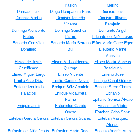
Pasión
Merino
Dámaso Luis
Diego Hompanera París
Dionisio Luis
Dionisio Martín
Dionisio Terceño
Dionisio Ullívarri
Vicente
Barajuán
Domingo Alonso de
Domingo Sánchez
Edmundo Ángel
Frutos
Lázaro
Eduardo del Niño Jesús
Eduardo González
Eduardo María Serrano
Elías María Garre Egea
Domingo
Buj
Eleuterio Marne
Mansilla
Eliseo de Jesús
Eliseo M. Fontdecava
Eliseo María Maneus
Crucificado
Quiroga
Besalduch
Eliseo Miguel Largo
Eliseo Vicente
Emerío José
Emilio Arce Díez
Emilio Camino Noval
Enrique Canal Gómez
Enrique Izquierdo
Enrique Sáiz Aparicio
Enrique Serra Chorro
Palacios
Enrique Vidaurreta
Epifanio
Palma
Epifanio Gómez Álvaro
Esiquio José
Estanislao García
Estanislao Víctor
Obeso
Esteban Cobo Sanz
Esteban García García
Esteban García Suárez
Esteban Vázquez
Alonso
Eufrasio del Niño Jesús
Eufrosino María Raga
Eugenio Andrés Amo