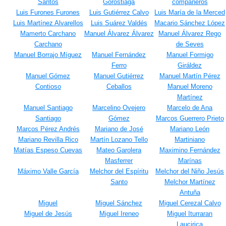
Santos
Gorostiaga
compañeros
Luis Furones Furones
Luis Gutiérrez Calvo
Luis María de la Merced
Luis Martínez Alvarellos
Luis Suárez Valdés
Macario Sánchez López
Mamerto Carchano
Manuel Álvarez Álvarez
Manuel Álvarez Rego
Carchano
de Seves
Manuel Borrajo Míguez
Manuel Fernández
Manuel Formigo
Ferro
Giráldez
Manuel Gómez
Manuel Gutiérrez
Manuel Martín Pérez
Contioso
Ceballos
Manuel Moreno
Martínez
Manuel Santiago
Marcelino Ovejero
Marcelo de Ana
Santiago
Gómez
Marcos Guerrero Prieto
Marcos Pérez Andrés
Mariano de José
Mariano León
Mariano Revilla Rico
Martín Lozano Tello
Martiniano
Matías Espeso Cuevas
Mateo Garolera
Maximino Fernández
Masferrer
Marínas
Máximo Valle García
Melchor del Espíritu
Melchor del Niño Jesús
Santo
Melchor Martínez
Antuña
Miguel
Miguel Sánchez
Miguel Cerezal Calvo
Miguel de Jesús
Miguel Ireneo
Miguel Iturraran
Laucirica