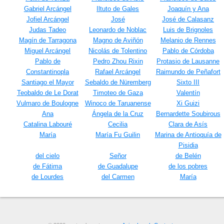
Gabriel Arcángel
Iltuto de Gales
Joaquín y Ana
Jofiel Arcángel
José
José de Calasanz
Judas Tadeo
Leonardo de Noblac
Luis de Brignoles
Magín de Tarragona
Magno de Aviñón
Melanio de Rennes
Miguel Arcángel
Nicolás de Tolentino
Pablo de Córdoba
Pablo de
Pedro Zhou Rixin
Protasio de Lausanne
Constantinopla
Rafael Arcángel
Raimundo de Peñafort
Santiago el Mayor
Sebaldo de Nüremberg
Sixto III
Teobaldo de Le Dorat
Timoteo de Gaza
Valentín
Vulmaro de Boulogne
Winoco de Taruanense
Xi Guizi
Ana
Ángela de la Cruz
Bernardette Soubirous
Catalina Labouré
Cecilia
Clara de Asís
María
María Fu Guilin
Marina de Antioquía de
Pisidia
del cielo
Señor
de Belén
de Fátima
de Guadalupe
de los pobres
de Lourdes
del Carmen
María