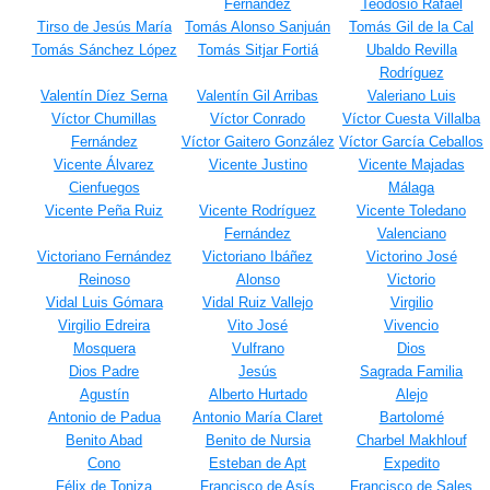
Fernández
Teodosio Rafael
Tirso de Jesús María
Tomás Alonso Sanjuán
Tomás Gil de la Cal
Tomás Sánchez López
Tomás Sitjar Fortiá
Ubaldo Revilla
Rodríguez
Valentín Díez Serna
Valentín Gil Arribas
Valeriano Luis
Víctor Chumillas
Víctor Conrado
Víctor Cuesta Villalba
Fernández
Víctor Gaitero González
Víctor García Ceballos
Vicente Álvarez
Vicente Justino
Vicente Majadas
Cienfuegos
Málaga
Vicente Peña Ruiz
Vicente Rodríguez
Vicente Toledano
Fernández
Valenciano
Victoriano Fernández
Victoriano Ibáñez
Victorino José
Reinoso
Alonso
Victorio
Vidal Luis Gómara
Vidal Ruiz Vallejo
Virgilio
Virgilio Edreira
Vito José
Vivencio
Mosquera
Vulfrano
Dios
Dios Padre
Jesús
Sagrada Familia
Agustín
Alberto Hurtado
Alejo
Antonio de Padua
Antonio María Claret
Bartolomé
Benito Abad
Benito de Nursia
Charbel Makhlouf
Cono
Esteban de Apt
Expedito
Félix de Toniza
Francisco de Asís
Francisco de Sales