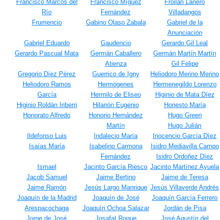
Francisco Marcos del
Francisco Míguez
Froilán Lanero
Río
Fernández
Villadangos
Frumencio
Gabino Olaso Zabala
Gabriel de la
Anunciación
Gabriel Eduardo
Gaudencio
Gerardo Gil Leal
Gerardo Pascual Mata
Germán Caballero
Germán Martín Martín
Atienza
Gil Felipe
Gregorio Díez Pérez
Guerrico de Igny
Heliodoro Merino Merino
Heliodoro Ramos
Hermógenes
Hermenegildo Lorenzo
García
Hermilo de Eliseo
Higinio de Mata Díez
Higinio Roldán Iriberri
Hilarión Eugenio
Honesto María
Honorato Alfredo
Honorio Hernández
Hugo Green
Martín
Hugo Julián
Ildefonso Luis
Indalecio María
Inocencio García Díez
Isaías María
Isabelino Carmona
Isidro Mediavilla Campo
Fernández
Isidro Ordoñez Díez
Ismael
Jacinto García Riesco
Jacinto Martínez Ayuela
Jacob Samuel
Jaime Bertino
Jaime de Teresa
Jaime Ramón
Jesús Largo Manrique
Jesús Villaverde Andrés
Joaquín de la Madrid
Joaquín de José
Joaquín García Ferrero
Arespacochaga
Joaquín Ochoa Salazar
Jordán de Pisa
Jorge de José
Josafat Roque
José Agustín del