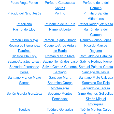
Pedro Vega Ponce
Perfecto Carrascosa
Perfecto de la del
Santos
Carmen
Plácido del Niño Jesús
Porfirio
Primitivo Sandín
Miñambres
Prisciliano
Prudencio de la Cruz
Rafael Rodríguez Mesa
Raimundo Eloy
Ramón Alberto
Ramón de la del
Carmen
Ramón Eirín Mayo
Ramón Tejado Librado
Ramiro Alonso López
Reginaldo Hernández
Ribogerto A. de Anta y
Ricardo Marcos
Ramírez
de Barrio
Reguero
Ricardo Pla Espí
Román Martín Mata
Romualdo de Catalina
Sabino Ayastuy Errasti
Sabino Hernández Laso
Sabino Rodrigo Fierro
Salvador Fernández
Salvio Gómez Gutierrez
Samuel Pajares García
Pérez
Santiago
Santiago de Jesús
Santiago Franco Mayo
Santiago María
Santiago Mate Calzada
Santos
Saturnino Ortega
Saturnino Río Rojo
Montealegre
Segundo de Teresa
Senén García González
Severino Montes
Simò Reynes Solivellas
Fernández
Simón Miguel
Rodríguez
Teódulo
Teódulo González
Teófilo Montes Calvo