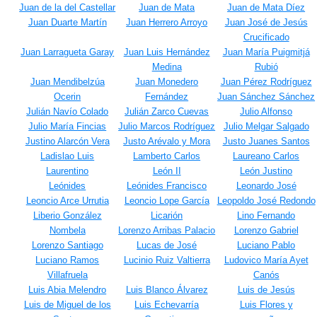
Juan de la del Castellar
Juan de Mata
Juan de Mata Díez
Juan Duarte Martín
Juan Herrero Arroyo
Juan José de Jesús
Crucificado
Juan Larragueta Garay
Juan Luis Hernández
Juan María Puigmitjá
Medina
Rubió
Juan Mendibelzúa
Juan Monedero
Juan Pérez Rodríguez
Ocerin
Fernández
Juan Sánchez Sánchez
Julián Navío Colado
Julián Zarco Cuevas
Julio Alfonso
Julio María Fincias
Julio Marcos Rodríguez
Julio Melgar Salgado
Justino Alarcón Vera
Justo Arévalo y Mora
Justo Juanes Santos
Ladislao Luis
Lamberto Carlos
Laureano Carlos
Laurentino
León II
León Justino
Leónides
Leónides Francisco
Leonardo José
Leoncio Arce Urrutia
Leoncio Lope García
Leopoldo José Redondo
Liberio González
Licarión
Lino Fernando
Nombela
Lorenzo Arribas Palacio
Lorenzo Gabriel
Lorenzo Santiago
Lucas de José
Luciano Pablo
Luciano Ramos
Lucinio Ruiz Valtierra
Ludovico María Ayet
Villafruela
Canós
Luis Abia Melendro
Luis Blanco Álvarez
Luis de Jesús
Luis de Miguel de los
Luis Echevarría
Luis Flores y