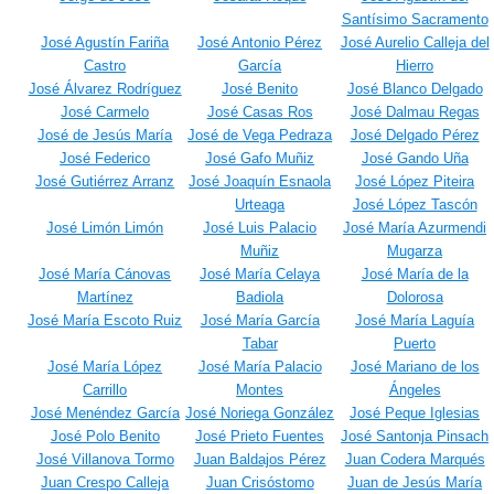
Santísimo Sacramento
José Agustín Fariña
José Antonio Pérez
José Aurelio Calleja del
Castro
García
Hierro
José Álvarez Rodríguez
José Benito
José Blanco Delgado
José Carmelo
José Casas Ros
José Dalmau Regas
José de Jesús María
José de Vega Pedraza
José Delgado Pérez
José Federico
José Gafo Muñiz
José Gando Uña
José Gutiérrez Arranz
José Joaquín Esnaola
José López Piteira
Urteaga
José López Tascón
José Limón Limón
José Luis Palacio
José María Azurmendi
Muñiz
Mugarza
José María Cánovas
José María Celaya
José María de la
Martínez
Badiola
Dolorosa
José María Escoto Ruiz
José María García
José María Laguía
Tabar
Puerto
José María López
José María Palacio
José Mariano de los
Carrillo
Montes
Ángeles
José Menéndez García
José Noriega González
José Peque Iglesias
José Polo Benito
José Prieto Fuentes
José Santonja Pinsach
José Villanova Tormo
Juan Baldajos Pérez
Juan Codera Marqués
Juan Crespo Calleja
Juan Crisóstomo
Juan de Jesús María