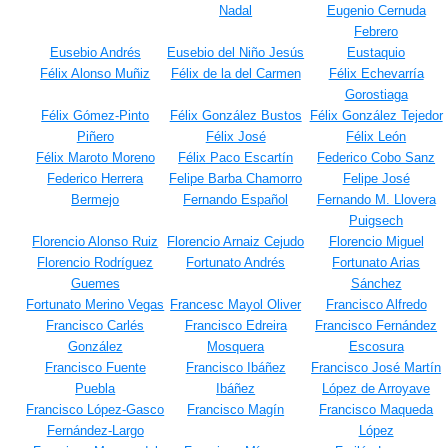
Nadal
Eugenio Cernuda
Febrero
Eusebio Andrés
Eusebio del Niño Jesús
Eustaquio
Félix Alonso Muñiz
Félix de la del Carmen
Félix Echevarría
Gorostiaga
Félix Gómez-Pinto
Félix González Bustos
Félix González Tejedor
Piñero
Félix José
Félix León
Félix Maroto Moreno
Félix Paco Escartín
Federico Cobo Sanz
Federico Herrera
Felipe Barba Chamorro
Felipe José
Bermejo
Fernando Español
Fernando M. Llovera
Puigsech
Florencio Alonso Ruiz
Florencio Arnaiz Cejudo
Florencio Miguel
Florencio Rodríguez
Fortunato Andrés
Fortunato Arias
Guemes
Sánchez
Fortunato Merino Vegas
Francesc Mayol Oliver
Francisco Alfredo
Francisco Carlés
Francisco Edreira
Francisco Fernández
González
Mosquera
Escosura
Francisco Fuente
Francisco Ibáñez
Francisco José Martín
Puebla
Ibáñez
López de Arroyave
Francisco López-Gasco
Francisco Magín
Francisco Maqueda
Fernández-Largo
López