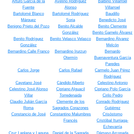
Arturo García de la
Avelino Rodríguez
Balbino Villarroel
Fuente
Alonso
Villarroel
Bartolomé Blanco
Bartolomé Rodríguez
Baudillo
Márquez
Soria
Benedicto José
Benigno Prieto del Pozo
Benito Alcalde
Benito Clemente
González
Benito Garnelo Álvarez
Benito Rodríguez
Benito Velasco Velasco
Bernardino Álvarez
González
Melcón
Bernardino Calle Franco
Bernardino Irurzun
Bernardo
Otermín
Buenaventura García
Paredes
Carlos Jorge
Carlos Rafael
Carmelo Juan Pérez
Rodríguez
Cayetano José
Cándido Alberto
Celestino Antonio
Celestino José Alonso
Cipriano Alguacil
Cipriano Polo García
Villar
Torredenaida
Cirilo Pedro
Claudio Julián García
Clemente de los
Conrado Rodríguez
Roma
Sagrados Corazones
Gutiérrez
Constancio de José
Constantino Malumbres
Crisóstomo
Francés
Cristóbal Iturriaga-
Echevarría
Cruz Laplana y Laguna
Daniel de la Sagrada
Dámaso Arconada