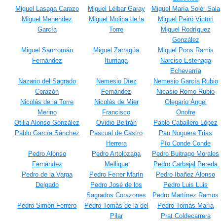
Miguel Lasaga Carazo
Miguel Léibar Garay
Miguel María Solér Sala
Miguel Menéndez
Miguel Molina de la
Miguel Peiró Victori
García
Torre
Miguel Rodríguez
González
Miguel Sanrromán
Miguel Zarragúa
Miquel Pons Ramis
Fernández
Iturriaga
Narciso Estenaga
Echevarría
Nazario del Sagrado
Nemesio Díez
Nemesio García Rubio
Corazón
Fernández
Nicasio Romo Rubio
Nicolás de la Torre
Nicolás de Mier
Olegario Ángel
Merino
Francisco
Onofre
Otilia Alonso González
Ovidio Beltrán
Pablo Caballero López
Pablo García Sánchez
Pascual de Castro
Pau Noguera Trias
Herrera
Pío Conde Conde
Pedro Alonso
Pedro Artolozaga
Pedro Buitrago Morales
Fernández
Mellique
Pedro Carbajal Pereda
Pedro de la Varga
Pedro Ferrer Marín
Pedro Ibañez Alonso
Delgado
Pedro José de los
Pedro Luis Luis
Sagrados Corazones
Pedro Martínez Ramos
Pedro Simón Ferrero
Pedro Tomás de la del
Pedro Tomás María
Pilar
Prat Coldecarrera