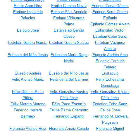
Emilio Arce Díez
Emilio Camino Noval
Enrique Canal Gómez
Enrique Izquierdo
Enrique Sáiz Aparicio
Enrique Serra Chorro
Palacios
Enrique Vidaurreta
Epifanio
Palma
Epifanio Gómez Álvaro
Esiquio José
Estanislao García
Estanislao Víctor
Obeso
Esteban Cobo Sanz
Esteban García García
Esteban García Suárez
Esteban Vázquez
Alonso
Eufrasio del Niño Jesús
Eufrosino María Raga
Eugenio Andrés Amo
Nadal
Eugenio Cernuda
Febrero
Eusebio Andrés
Eusebio del Niño Jesús
Eustaquio
Félix Alonso Muñiz
Félix de la del Carmen
Félix Echevarría
Gorostiaga
Félix Gómez-Pinto
Félix González Bustos
Félix González Tejedor
Piñero
Félix José
Félix León
Félix Maroto Moreno
Félix Paco Escartín
Federico Cobo Sanz
Federico Herrera
Felipe Barba Chamorro
Felipe José
Bermejo
Fernando Español
Fernando M. Llovera
Puigsech
Florencio Alonso Ruiz
Florencio Arnaiz Cejudo
Florencio Miguel