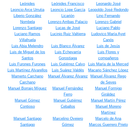
Leónides
Leónides Francisco
Leonardo José
Leoncio Arce Urrutia
Leoncio Lope García
Leopoldo José Redondo
Liberio González
Licarión
Lino Fernando
Nombela
Lorenzo Arribas Palacio
Lorenzo Gabriel
Lorenzo Santiago
Lucas de José
Luciano Pablo
Luciano Ramos
Lucinio Ruiz Valtierra
Ludovico María Ayet
Villafruela
Canós
Luis Abia Melendro
Luis Blanco Álvarez
Luis de Jesús
Luis de Miguel de los
Luis Echevarría
Luis Flores y
Santos
Gorostiaga
compañeros
Luis Furones Furones
Luis Gutiérrez Calvo
Luis María de la Merced
Luis Martínez Alvarellos
Luis Suárez Valdés
Macario Sánchez López
Mamerto Carchano
Manuel Álvarez Álvarez
Manuel Álvarez Rego
Carchano
de Seves
Manuel Borrajo Míguez
Manuel Fernández
Manuel Formigo
Ferro
Giráldez
Manuel Gómez
Manuel Gutiérrez
Manuel Martín Pérez
Contioso
Ceballos
Manuel Moreno
Martínez
Manuel Santiago
Marcelino Ovejero
Marcelo de Ana
Santiago
Gómez
Marcos Guerrero Prieto