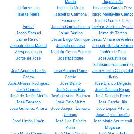
Martín
Hugo Julián
Ildefonso Luis
Indalecio María
Inocencio García Díez
Isaías María
Isabelino Carmona
Isidro Mediavilla Campo
Fernández
Isidro Ordoñez Díez
Ismael
Jacinto García Riesco
Jacinto Martínez Ayuela
Jacob Samuel
Jaime Bertino
Jaime de Teresa
Jaime Ramón
Jesús Largo Manrique
Jesús Villaverde Andrés
Joaquín de la Madrid
Joaquín de José
Joaquín García Ferrero
Arespacochaga
Joaquín Ochoa Salazar
Jordán de Pisa
Jorge de José
Josafat Roque
José Agustín del
Santísimo Sacramento
José Agustín Fariña
José Antonio Pérez
José Aurelio Calleja del
Castro
García
Hierro
José Álvarez Rodríguez
José Benito
José Blanco Delgado
José Carmelo
José Casas Ros
José Dalmau Regas
José de Jesús María
José de Vega Pedraza
José Delgado Pérez
José Federico
José Gafo Muñiz
José Gando Uña
José Gutiérrez Arranz
José Joaquín Esnaola
José López Piteira
Urteaga
José López Tascón
José Limón Limón
José Luis Palacio
José María Azurmendi
Muñiz
Mugarza
José María Cánovas
José María Celaya
José María de la