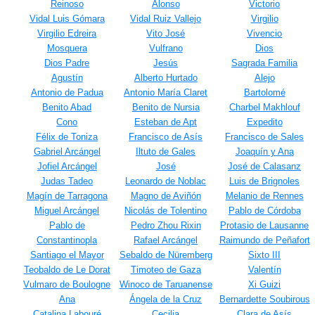
Reinoso
Alonso
Victorio
Vidal Luis Gómara
Vidal Ruiz Vallejo
Virgilio
Virgilio Edreira
Vito José
Vivencio
Mosquera
Vulfrano
Dios
Dios Padre
Jesús
Sagrada Familia
Agustín
Alberto Hurtado
Alejo
Antonio de Padua
Antonio María Claret
Bartolomé
Benito Abad
Benito de Nursia
Charbel Makhlouf
Cono
Esteban de Apt
Expedito
Félix de Toniza
Francisco de Asís
Francisco de Sales
Gabriel Arcángel
Iltuto de Gales
Joaquín y Ana
Jofiel Arcángel
José
José de Calasanz
Judas Tadeo
Leonardo de Noblac
Luis de Brignoles
Magín de Tarragona
Magno de Aviñón
Melanio de Rennes
Miguel Arcángel
Nicolás de Tolentino
Pablo de Córdoba
Pablo de
Pedro Zhou Rixin
Protasio de Lausanne
Constantinopla
Rafael Arcángel
Raimundo de Peñafort
Santiago el Mayor
Sebaldo de Nüremberg
Sixto III
Teobaldo de Le Dorat
Timoteo de Gaza
Valentín
Vulmaro de Boulogne
Winoco de Taruanense
Xi Guizi
Ana
Ángela de la Cruz
Bernardette Soubirous
Catalina Labouré
Cecilia
Clara de Asís