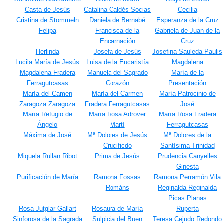
Casta de Jesús
Catalina Caldés Socias
Cecilia
Cristina de Stommeln
Daniela de Bernabé
Esperanza de la Cruz
Felipa
Francisca de la
Gabriela de Juan de la
Encarnación
Cruz
Herlinda
Josefa de Jesús
Josefina Sauleda Paulis
Lucila María de Jesús
Luisa de la Eucaristía
Magdalena
Magdalena Fradera
Manuela del Sagrado
María de la
Ferragutcasas
Corazón
Presentación
María del Camen
María del Carmen
María Patrocinio de
Zaragoza Zaragoza
Fradera Ferragutcasas
José
María Refugio de
María Rosa Adrover
María Rosa Fradera
Ángelo
Martí
Ferragutcasas
Máxima de José
Mª Dolores de Jesús
Mª Dolores de la
Crucificdo
Santísima Trinidad
Miquela Rullan Ribot
Prima de Jesús
Prudencia Canyelles
Ginesta
Purificación de María
Ramona Fossas
Ramona Perramón Vila
Románs
Reginalda Reginalda
Picas Planas
Rosa Jutglar Gallart
Rosaura de María
Ruperta
Sinforosa de la Sagrada
Sulpicia del Buen
Teresa Cejudo Redondo