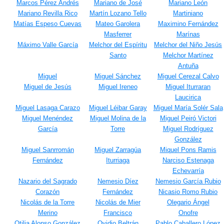
Marcos Pérez Andrés
Mariano de José
Mariano León
Mariano Revilla Rico
Martín Lozano Tello
Martiniano
Matías Espeso Cuevas
Mateo Garolera
Maximino Fernández
Masferrer
Marínas
Máximo Valle García
Melchor del Espíritu
Melchor del Niño Jesús
Santo
Melchor Martínez
Antuña
Miguel
Miguel Sánchez
Miguel Cerezal Calvo
Miguel de Jesús
Miguel Ireneo
Miguel Iturraran
Laucirica
Miguel Lasaga Carazo
Miguel Léibar Garay
Miguel María Solér Sala
Miguel Menéndez
Miguel Molina de la
Miguel Peiró Victori
García
Torre
Miguel Rodríguez
González
Miguel Sanrromán
Miguel Zarragúa
Miquel Pons Ramis
Fernández
Iturriaga
Narciso Estenaga
Echevarría
Nazario del Sagrado
Nemesio Díez
Nemesio García Rubio
Corazón
Fernández
Nicasio Romo Rubio
Nicolás de la Torre
Nicolás de Mier
Olegario Ángel
Merino
Francisco
Onofre
Otilia Alonso González
Ovidio Beltrán
Pablo Caballero López