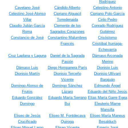
Rodríguez
Cayetano José
Cándido Alberto
Celestino Antonio
Celestino José Alonso
Cipriano Alguacil
Cipriano Polo García
Villar
Torredenaida
Cirilo Pedro
Claudio Julián García
Clemente de los
Conrado Rodríguez
Roma
Sagrados Corazones
Gutiérrez
Constancio de José
Constantino Malumbres
Crisóstomo
Francés
Cristóbal Iturriaga-
Echevarría
Cruz Laplana y Laguna
Daniel de la Sagrada
Dámaso Arconada
Pasión
Merino
Dámaso Luis
Diego Hompanera París
Dionisio Luis
Dionisio Martín
Dionisio Terceño
Dionisio Ullívarri
Vicente
Barajuán
Domingo Alonso de
Domingo Sánchez
Edmundo Ángel
Frutos
Lázaro
Eduardo del Niño Jesús
Eduardo González
Eduardo María Serrano
Elías María Garre Egea
Domingo
Buj
Eleuterio Marne
Mansilla
Eliseo de Jesús
Eliseo M. Fontdecava
Eliseo María Maneus
Crucificado
Quiroga
Besalduch
Eliseo Miguel Largo
Eliseo Vicente
Emerío José