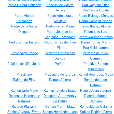
Pablo García Sánchez
Pascual de Castro
Pau Noguera Trias
Herrera
Pío Conde Conde
Pedro Alonso
Pedro Artolozaga
Pedro Buitrago Morales
Fernández
Mellique
Pedro Carbajal Pereda
Pedro de la Varga
Pedro Ferrer Marín
Pedro Ibañez Alonso
Delgado
Pedro José de los
Pedro Luis Luis
Sagrados Corazones
Pedro Martínez Ramos
Pedro Simón Ferrero
Pedro Tomás de la del
Pedro Tomás María
Pilar
Prat Coldecarrera
Pedro Vega Ponce
Perfecto Carrascosa
Perfecto de la del
Santos
Carmen
Plácido del Niño Jesús
Porfirio
Primitivo Sandín
Miñambres
Prisciliano
Prudencio de la Cruz
Rafael Rodríguez Mesa
Raimundo Eloy
Ramón Alberto
Ramón de la del
Carmen
Ramón Eirín Mayo
Ramón Tejado Librado
Ramiro Alonso López
Reginaldo Hernández
Ribogerto A. de Anta y
Ricardo Marcos
Ramírez
de Barrio
Reguero
Ricardo Pla Espí
Román Martín Mata
Romualdo de Catalina
Sabino Ayastuy Errasti
Sabino Hernández Laso
Sabino Rodrigo Fierro