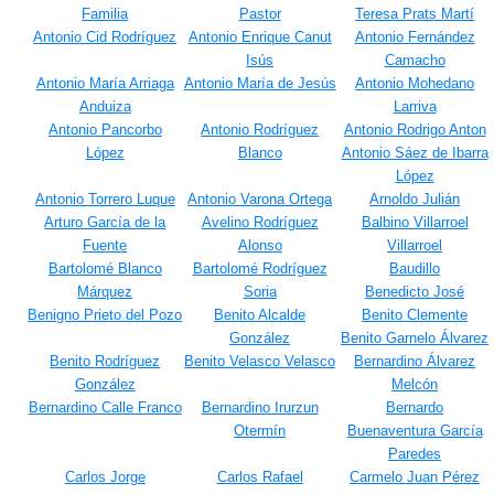
Familia
Pastor
Teresa Prats Martí
Antonio Cid Rodríguez
Antonio Enrique Canut
Antonio Fernández
Isús
Camacho
Antonio María Arriaga
Antonio María de Jesús
Antonio Mohedano
Anduiza
Larriva
Antonio Pancorbo
Antonio Rodríguez
Antonio Rodrigo Anton
López
Blanco
Antonio Sáez de Ibarra
López
Antonio Torrero Luque
Antonio Varona Ortega
Arnoldo Julián
Arturo García de la
Avelino Rodríguez
Balbino Villarroel
Fuente
Alonso
Villarroel
Bartolomé Blanco
Bartolomé Rodríguez
Baudillo
Márquez
Soria
Benedicto José
Benigno Prieto del Pozo
Benito Alcalde
Benito Clemente
González
Benito Garnelo Álvarez
Benito Rodríguez
Benito Velasco Velasco
Bernardino Álvarez
González
Melcón
Bernardino Calle Franco
Bernardino Irurzun
Bernardo
Otermín
Buenaventura García
Paredes
Carlos Jorge
Carlos Rafael
Carmelo Juan Pérez