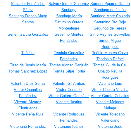
Salvador Fernández
Salvio Gómez Gutierrez
Samuel Pajares García
Pérez
Santiago
Santiago de Jesús
Santiago Franco Mayo
Santiago María
Santiago Mate Calzada
Santos
Saturnino Ortega
Saturnino Río Rojo
Montealegre
Segundo de Teresa
Senén García González
Severino Montes
Simò Reynes Solivellas
Fernández
Simón Miguel
Rodríguez
Teódulo
Teódulo González
Teófilo Montes Calvo
Fernández
Teodosio Rafael
Tirso de Jesús María
Tomás Alonso Sanjuán
Tomás Gil de la Cal
Tomás Sánchez López
Tomás Sitjar Fortiá
Ubaldo Revilla
Rodríguez
Valentín Díez Serna
Valentín Gil Arribas
Valeriano Luis
Víctor Chumillas
Víctor Conrado
Víctor Cuesta Villalba
Fernández
Víctor Gaitero González
Víctor García Ceballos
Vicente Álvarez
Vicente Justino
Vicente Majadas
Cienfuegos
Málaga
Vicente Peña Ruiz
Vicente Rodríguez
Vicente Toledano
Fernández
Valenciano
Victoriano Fernández
Victoriano Ibáñez
Victorino José