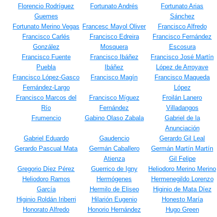
Florencio Rodríguez
Fortunato Andrés
Fortunato Arias
Guemes
Sánchez
Fortunato Merino Vegas
Francesc Mayol Oliver
Francisco Alfredo
Francisco Carlés
Francisco Edreira
Francisco Fernández
González
Mosquera
Escosura
Francisco Fuente
Francisco Ibáñez
Francisco José Martín
Puebla
Ibáñez
López de Arroyave
Francisco López-Gasco
Francisco Magín
Francisco Maqueda
Fernández-Largo
López
Francisco Marcos del
Francisco Míguez
Froilán Lanero
Río
Fernández
Villadangos
Frumencio
Gabino Olaso Zabala
Gabriel de la
Anunciación
Gabriel Eduardo
Gaudencio
Gerardo Gil Leal
Gerardo Pascual Mata
Germán Caballero
Germán Martín Martín
Atienza
Gil Felipe
Gregorio Díez Pérez
Guerrico de Igny
Heliodoro Merino Merino
Heliodoro Ramos
Hermógenes
Hermenegildo Lorenzo
García
Hermilo de Eliseo
Higinio de Mata Díez
Higinio Roldán Iriberri
Hilarión Eugenio
Honesto María
Honorato Alfredo
Honorio Hernández
Hugo Green