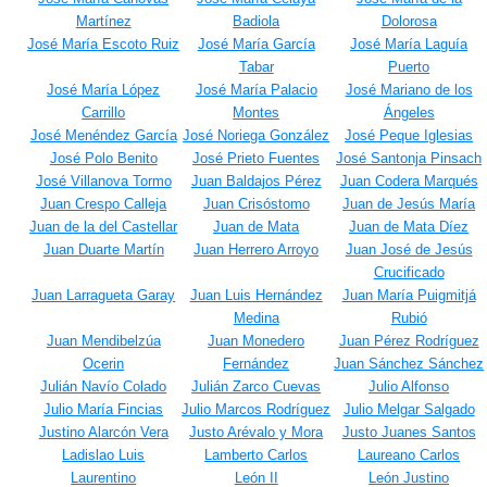
Martínez
Badiola
Dolorosa
José María Escoto Ruiz
José María García
José María Laguía
Tabar
Puerto
José María López
José María Palacio
José Mariano de los
Carrillo
Montes
Ángeles
José Menéndez García
José Noriega González
José Peque Iglesias
José Polo Benito
José Prieto Fuentes
José Santonja Pinsach
José Villanova Tormo
Juan Baldajos Pérez
Juan Codera Marqués
Juan Crespo Calleja
Juan Crisóstomo
Juan de Jesús María
Juan de la del Castellar
Juan de Mata
Juan de Mata Díez
Juan Duarte Martín
Juan Herrero Arroyo
Juan José de Jesús
Crucificado
Juan Larragueta Garay
Juan Luis Hernández
Juan María Puigmitjá
Medina
Rubió
Juan Mendibelzúa
Juan Monedero
Juan Pérez Rodríguez
Ocerin
Fernández
Juan Sánchez Sánchez
Julián Navío Colado
Julián Zarco Cuevas
Julio Alfonso
Julio María Fincias
Julio Marcos Rodríguez
Julio Melgar Salgado
Justino Alarcón Vera
Justo Arévalo y Mora
Justo Juanes Santos
Ladislao Luis
Lamberto Carlos
Laureano Carlos
Laurentino
León II
León Justino