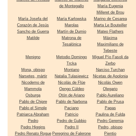
de Montegallo
María Eugenia
Milleret de Brou
María Josefa del
María Karlowska
Marino de Cesarea
Corazón de Jesús
Marolas
Marta Le Bouteiller
Sancho de Guerra
Martín de Dumio
Mateo Flathers
Matilde
Matrona de
Máxima
Tesalónica
Maximiliano de
Tebeste
Menigno
Metodio Domingo
Miguel Pío Fasoli da
Trcka
Zerbo
Mona, obispo
Montano
Narciso Turchan
Narsetes, mártir
Natalia Tulasiewicz
Nicetas de Apolonia
Nicodemo de
Nicolás de Flüe
Nicolás Owen
Mammola
Oengo Cúldeo
Olegario
Osburga
Otón de Ariano
Pablo Aureliano
Pablo de Chipre
Pablo de Narbona
Pablo de Prusa
Pablo el Simple
Paciano
Papas
Patriarca Abraham
Patricio
Paulina de Fulda
Pedro
Pedro de Gubbio
Pedro Geremia
Pedro Higgins
Pedro II
Pedro, obispo
Pedro Renato Rogue
Peregrino de Falerone
Pientio