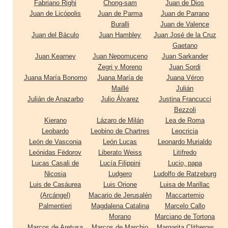
Fabriano Righi
Chong-sam
Juan de Dios
Juan de Licópolis
Juan de Parma
Juan de Parrano
Buralli
Juan de Valence
Juan del Báculo
Juan Hambley
Juan José de la Cruz
Gaetano
Juan Kearney
Juan Nepomuceno
Juan Sarkander
Zegri y Moreno
Juan Sordi
Juana María Bonomo
Juana María de
Juana Véron
Maillé
Julián
Julián de Anazarbo
Julio Álvarez
Justina Francucci
Bezzoli
Kierano
Lázaro de Milán
Lea de Roma
Leobardo
Leobino de Chartres
Leocricia
León de Vasconia
León Lucas
Leonardo Murialdo
Leónidas Fëdorov
Liberato Weiss
Litifredo
Lucas Casali de
Lucía Filippini
Lucio, papa
Nicosia
Ludgero
Ludolfo de Ratzeburg
Luis de Casáurea
Luis Orione
Luisa de Marillac
(Arcángel)
Macario de Jerusalén
Maccartemio
Palmentieri
Magdalena Catalina
Marcelo Callo
Morano
Marciano de Tortona
Marcos de Aretusa
Marcos de Marchio
Margarita Clitherow