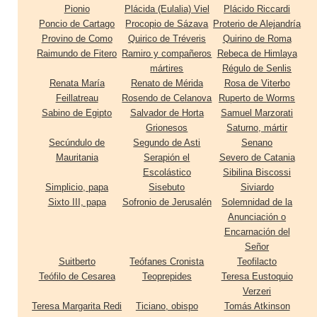
Pionio
Plácida (Eulalia) Viel
Plácido Riccardi
Poncio de Cartago
Procopio de Sázava
Proterio de Alejandría
Provino de Como
Quirico de Tréveris
Quirino de Roma
Raimundo de Fitero
Ramiro y compañeros
Rebeca de Himlaya
mártires
Régulo de Senlis
Renata María
Renato de Mérida
Rosa de Viterbo
Feillatreau
Rosendo de Celanova
Ruperto de Worms
Sabino de Egipto
Salvador de Horta
Samuel Marzorati
Grionesos
Saturno, mártir
Secúndulo de
Segundo de Asti
Senano
Mauritania
Serapión el
Severo de Catania
Escolástico
Sibilina Biscossi
Simplicio, papa
Sisebuto
Siviardo
Sixto III, papa
Sofronio de Jerusalén
Solemnidad de la
Anunciación o
Encarnación del
Señor
Suitberto
Teófanes Cronista
Teofilacto
Teófilo de Cesarea
Teoprepides
Teresa Eustoquio
Verzeri
Teresa Margarita Redi
Ticiano, obispo
Tomás Atkinson