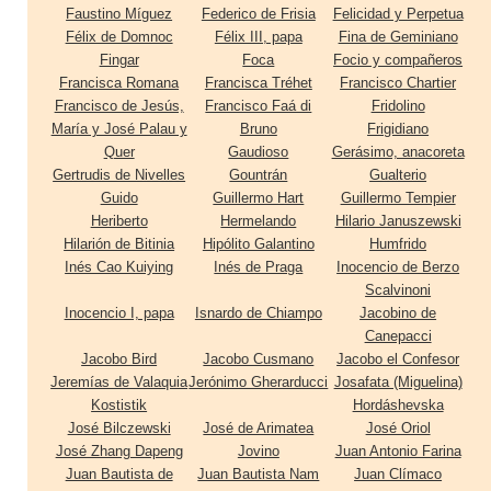
Faustino Míguez
Federico de Frisia
Felicidad y Perpetua
Félix de Domnoc
Félix III, papa
Fina de Geminiano
Fingar
Foca
Focio y compañeros
Francisca Romana
Francisca Tréhet
Francisco Chartier
Francisco de Jesús,
Francisco Faá di
Fridolino
María y José Palau y
Bruno
Frigidiano
Quer
Gaudioso
Gerásimo, anacoreta
Gertrudis de Nivelles
Gountrán
Gualterio
Guido
Guillermo Hart
Guillermo Tempier
Heriberto
Hermelando
Hilario Januszewski
Hilarión de Bitinia
Hipólito Galantino
Humfrido
Inés Cao Kuiying
Inés de Praga
Inocencio de Berzo
Scalvinoni
Inocencio I, papa
Isnardo de Chiampo
Jacobino de
Canepacci
Jacobo Bird
Jacobo Cusmano
Jacobo el Confesor
Jeremías de Valaquia
Jerónimo Gherarducci
Josafata (Miguelina)
Kostistik
Hordáshevska
José Bilczewski
José de Arimatea
José Oriol
José Zhang Dapeng
Jovino
Juan Antonio Farina
Juan Bautista de
Juan Bautista Nam
Juan Clímaco