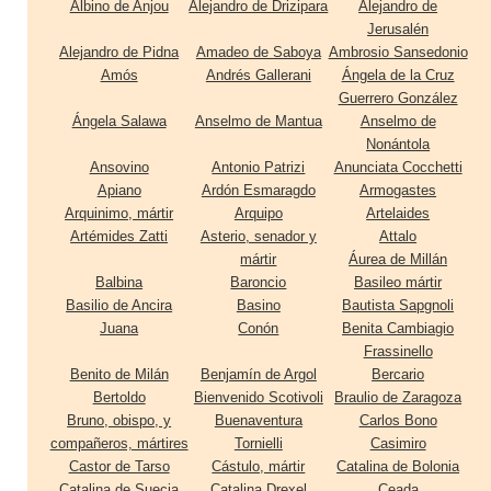
Albino de Anjou
Alejandro de Drizipara
Alejandro de
Jerusalén
Alejandro de Pidna
Amadeo de Saboya
Ambrosio Sansedonio
Amós
Andrés Gallerani
Ángela de la Cruz
Guerrero González
Ángela Salawa
Anselmo de Mantua
Anselmo de
Nonántola
Ansovino
Antonio Patrizi
Anunciata Cocchetti
Apiano
Ardón Esmaragdo
Armogastes
Arquinimo, mártir
Arquipo
Artelaides
Artémides Zatti
Asterio, senador y
Attalo
mártir
Áurea de Millán
Balbina
Baroncio
Basileo mártir
Basilio de Ancira
Basino
Bautista Sapgnoli
Juana
Conón
Benita Cambiagio
Frassinello
Benito de Milán
Benjamín de Argol
Bercario
Bertoldo
Bienvenido Scotivoli
Braulio de Zaragoza
Bruno, obispo, y
Buenaventura
Carlos Bono
compañeros, mártires
Tornielli
Casimiro
Castor de Tarso
Cástulo, mártir
Catalina de Bolonia
Catalina de Suecia
Catalina Drexel
Ceada