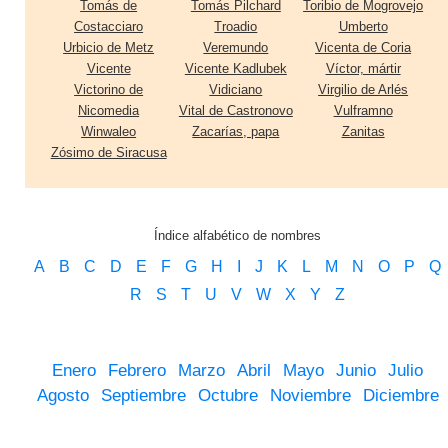
Tomás de
Tomás Pilchard
Toribio de Mogrovejo
Costacciaro
Troadio
Umberto
Urbicio de Metz
Veremundo
Vicenta de Coria
Vicente
Vicente Kadlubek
Víctor, mártir
Victorino de
Vidiciano
Virgilio de Arlés
Nicomedia
Vital de Castronovo
Vulframno
Winwaleo
Zacarías, papa
Zanitas
Zósimo de Siracusa
Índice alfabético de nombres
A
B
C
D
E
F
G
H
I
J
K
L
M
N
O
P
Q
R
S
T
U
V
W
X
Y
Z
Enero
Febrero
Marzo
Abril
Mayo
Junio
Julio
Agosto
Septiembre
Octubre
Noviembre
Diciembre