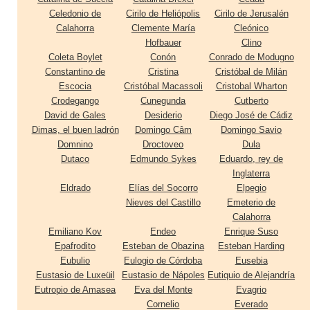
Celedonio de
Cirilo de Heliópolis
Cirilo de Jerusalén
Calahorra
Clemente María
Cleónico
Hofbauer
Clino
Coleta Boylet
Conón
Conrado de Modugno
Constantino de
Cristina
Cristóbal de Milán
Escocia
Cristóbal Macassoli
Cristobal Wharton
Crodegango
Cunegunda
Cutberto
David de Gales
Desiderio
Diego José de Cádiz
Dimas, el buen ladrón
Domingo Câm
Domingo Savio
Domnino
Droctoveo
Dula
Dutaco
Edmundo Sykes
Eduardo, rey de
Inglaterra
Eldrado
Elías del Socorro
Elpegio
Nieves del Castillo
Emeterio de
Calahorra
Emiliano Kov
Endeo
Enrique Suso
Epafrodito
Esteban de Obazina
Esteban Harding
Eubulio
Eulogio de Córdoba
Eusebia
Eustasio de Luxeüil
Eustasio de Nápoles
Eutiquio de Alejandría
Eutropio de Amasea
Eva del Monte
Evagrio
Cornelio
Everado